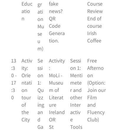
Educ
fake
Course
gr
atio
news?
Review
ati
n
QR
End of
on
Code
course
Mu
Genera
Irish
se
tion.
Coffee
u
m)
13
Activ
Se
Activity
Sessi
Free
:3
ity:
ssi
:
on 1:
Afterno
0 -
Orie
on
MoLi -
Menti
on
17
ntati
1:
Museu
mete
(Option:
:3
on
Qu
m of
r and
Join our
0
tour
izz
Literat
other
Film
of
ing
ure
Inter
and
the
an
Ireland
activ
Fluency
City
d
OR
e
Club)
Ga
St
Tools