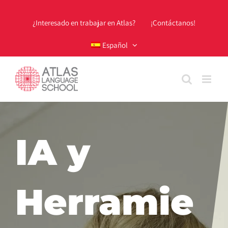
Skip
to
¿Interesado en trabajar en Atlas?
¡Contáctanos!
content
Español
IA y
Herramie