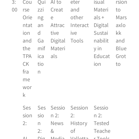
3:
Cou
Qui
AI to
eter
isual
rsion
00
rse
zzi
Creat
and
Materi
to
Orie
ng
e
other
als +
Mars
ntat
an
Attrac
Interact
Digital
axlo
ion
d
tive
ive
Sustai
kk
and
Ga
Digital
Tools
nabilit
and
the
mif
Materi
y in
Blue
TPA
ica
als
Educat
Grot
CK
tio
ion
to
fra
n
me
wor
k
Ses
Ses
Sessio
Session
Sessio
sion
sio
n 2:
2:
n 2:
2:
n
News
History
Tested
2:
&
of
Teache
AI
Dig
Media
Valletta
r Tools