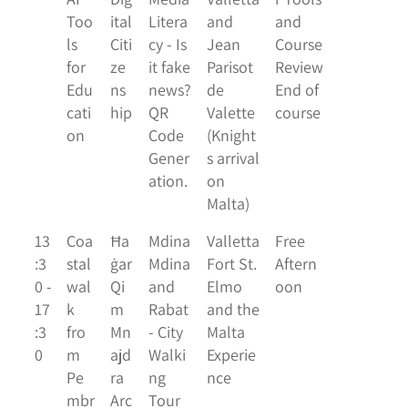
Too
ital
Litera
and
and
ls
Citi
cy - Is
Jean
Course
for
ze
it fake
Parisot
Review
Edu
ns
news?
de
End of
cati
hip
QR
Valette
course
on
Code
(Knight
Gener
s arrival
ation.
on
Malta)
13
Coa
Ħa
Mdina
Valletta
Free
:3
stal
ġar
Mdina
Fort St.
Aftern
0 -
wal
Qi
and
Elmo
oon
17
k
m
Rabat
and the
:3
fro
Mn
- City
Malta
0
m
ajd
Walki
Experie
Pe
ra
ng
nce
mbr
Arc
Tour