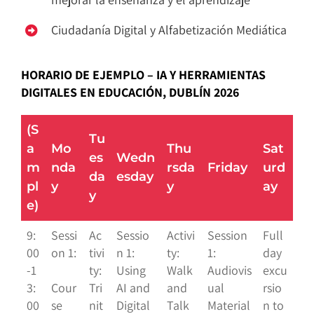
Ciudadanía Digital y Alfabetización Mediática
HORARIO DE EJEMPLO – IA Y HERRAMIENTAS
DIGITALES EN EDUCACIÓN, DUBLÍN 2026
(S
Tu
a
Mo
Thu
Sat
es
Wedn
m
nda
rsda
Friday
urd
da
esday
pl
y
y
ay
y
e)
9:
Sessi
Ac
Sessio
Activi
Session
Full
00
on 1:
tivi
n 1:
ty:
1:
day
-1
ty:
Using
Walk
Audiovis
excu
3:
Cour
Tri
AI and
and
ual
rsio
00
se
nit
Digital
Talk
Material
n to