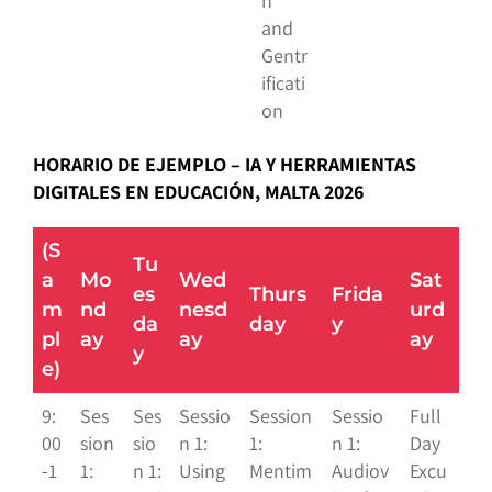
n
and
Gentr
ificati
on
HORARIO DE EJEMPLO – IA Y HERRAMIENTAS
DIGITALES EN EDUCACIÓN, MALTA 2026
(S
Tu
a
Mo
Wed
Sat
es
Thurs
Frida
m
nd
nesd
urd
da
day
y
pl
ay
ay
ay
y
e)
9:
Ses
Ses
Sessio
Session
Sessio
Full
00
sion
sio
n 1:
1:
n 1:
Day
-1
1:
n 1:
Using
Mentim
Audiov
Excu