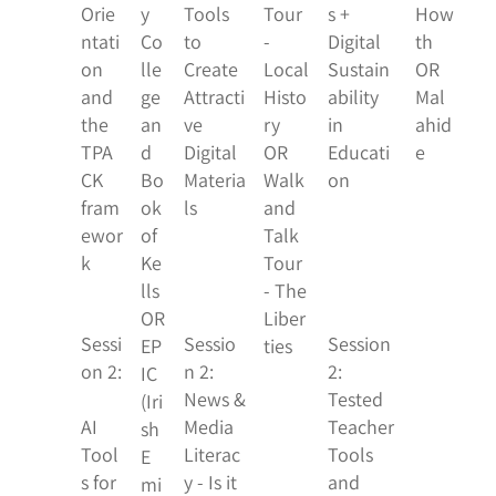
Orie
y
Tools
Tour
s +
How
ntati
Co
to
-
Digital
th
on
lle
Create
Local
Sustain
OR
and
ge
Attracti
Histo
ability
Mal
the
an
ve
ry
in
ahid
TPA
d
Digital
OR
Educati
e
CK
Bo
Materia
Walk
on
fram
ok
ls
and
ewor
of
Talk
k
Ke
Tour
lls
- The
OR
Liber
Sessi
Sessio
Session
EP
ties
on 2:
n 2:
2:
IC
News &
Tested
(Iri
AI
Media
Teacher
sh
Tool
Literac
Tools
E
s for
y - Is it
and
mi