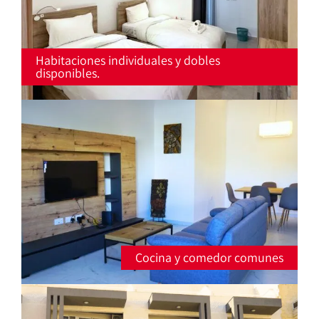
Habitaciones
individuales
y
dobles
disponibles
.
Cocina y comedor comunes