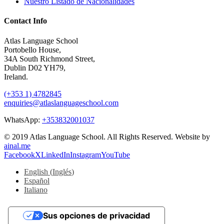
Nuestro Listado de Nacionalidades
Contact Info
Atlas Language School
Portobello House,
34A South Richmond Street,
Dublin D02 YH79,
Ireland.
(+353 1) 4782845
enquiries@atlaslanguageschool.com
WhatsApp:
+353832001037
© 2019 Atlas Language School. All Rights Reserved. Website by
ainal.me
Facebook
X
LinkedIn
Instagram
YouTube
English
(
Inglés
)
Español
Italiano
Sus opciones de privacidad