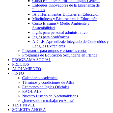
Curso Eramus+ Formación Inglés General
Enfoques Innovadores de la Enseñanza de
Idiomas
IA y Herramientas Digitales en Educación
Mindfulness y Bienestar en la Educación
Curso Erasmus+ Medio Ambiente y
Sostenibilidad
Inglés para personal administrativo
Inglés para académicos
AICLE: Aprendizaje Integrado de Contenidos y
Lenguas Extranjeras
Programas para grupos y estancias cortas
Programas de Educación Secundaria en Irlanda
PROGRAMA SOCIAL
PRECIOS
ALOJAMIENTO
+INFO
Calendario académico
Términos y condiciones de Atlas
Examenes de Ingles Oficiales
EAQUALS
Nuestro Listado de Nacionalidades
¿Interesado en trabajar en Atlas?
TEST NIVEL
SOLICITA AHORA