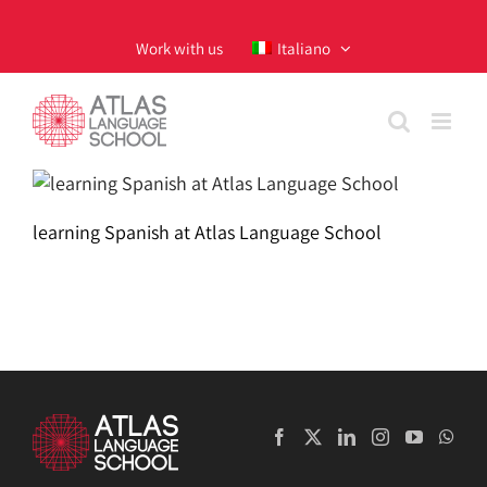
Skip
to
Work with us
Italiano
content
learning Spanish at Atlas Language School