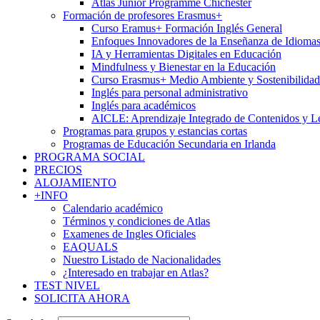
Atlas Junior Programme Chichester
Formación de profesores Erasmus+
Curso Eramus+ Formación Inglés General
Enfoques Innovadores de la Enseñanza de Idioma
IA y Herramientas Digitales en Educación
Mindfulness y Bienestar en la Educación
Curso Erasmus+ Medio Ambiente y Sostenibilidad
Inglés para personal administrativo
Inglés para académicos
AICLE: Aprendizaje Integrado de Contenidos y L
Programas para grupos y estancias cortas
Programas de Educación Secundaria en Irlanda
PROGRAMA SOCIAL
PRECIOS
ALOJAMIENTO
+INFO
Calendario académico
Términos y condiciones de Atlas
Examenes de Ingles Oficiales
EAQUALS
Nuestro Listado de Nacionalidades
¿Interesado en trabajar en Atlas?
TEST NIVEL
SOLICITA AHORA