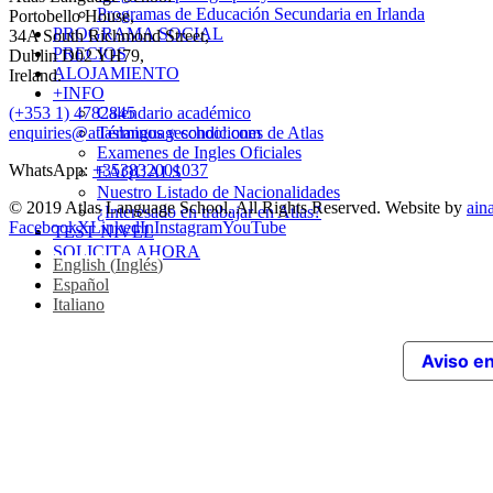
Programas de Educación Secundaria en Irlanda
Portobello House,
PROGRAMA SOCIAL
34A South Richmond Street,
PRECIOS
Dublin D02 YH79,
ALOJAMIENTO
Ireland.
+INFO
(+353 1) 4782845
Calendario académico
enquiries@atlaslanguageschool.com
Términos y condiciones de Atlas
Examenes de Ingles Oficiales
WhatsApp:
+353832001037
EAQUALS
Nuestro Listado de Nacionalidades
© 2019 Atlas Language School. All Rights Reserved. Website by
ain
¿Interesado en trabajar en Atlas?
Facebook
X
LinkedIn
Instagram
YouTube
TEST NIVEL
SOLICITA AHORA
English
(
Inglés
)
Español
Italiano
Aviso e