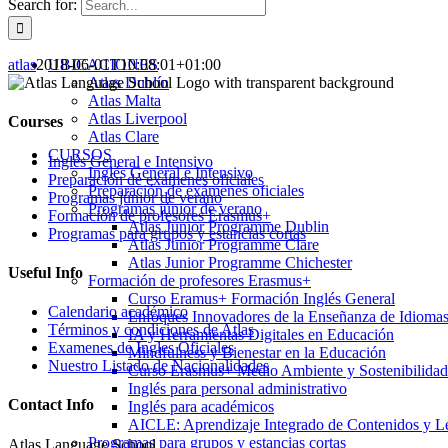
Search for:
atlas
2018-06-01T10:08:01+01:00
UBICACIONES
Atlas Dublín
Atlas Malta
Atlas Liverpool
Courses
Atlas Clare
CURSOS
Inglés General e Intensivo
Inglés General e Intensivo
Preparación de exámenes oficiales
Preparación de exámenes oficiales
Programas júnior de verano
Programas júnior de verano
Formación de profesores Erasmus+
Atlas Junior Programme Dublin
Programas para grupos y estancias cortas
Atlas Junior Programme Clare
Atlas Junior Programme Chichester
Useful Info
Formación de profesores Erasmus+
Curso Eramus+ Formación Inglés General
Calendario académico
Enfoques Innovadores de la Enseñanza de Idioma
Términos y condiciones de Atlas
IA y Herramientas Digitales en Educación
Examenes de Ingles Oficiales
Mindfulness y Bienestar en la Educación
Nuestro Listado de Nacionalidades
Curso Erasmus+ Medio Ambiente y Sostenibilidad
Inglés para personal administrativo
Contact Info
Inglés para académicos
AICLE: Aprendizaje Integrado de Contenidos y L
Programas para grupos y estancias cortas
Atlas Language School