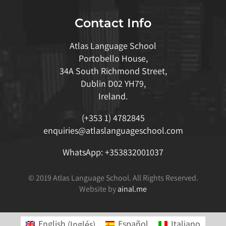
Contact Info
Atlas Language School
Portobello House,
34A South Richmond Street,
Dublin D02 YH79,
Ireland.
(+353 1) 4782845
enquiries@atlaslanguageschool.com
WhatsApp:
+353832001037
© 2019 Atlas Language School. All Rights Reserved.
Website by
ainal.me
English
(
Inglés
)
Español
Italiano