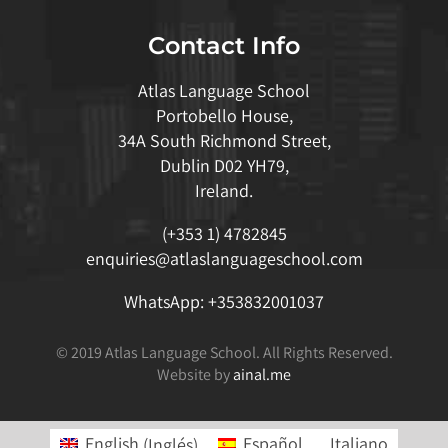
Contact Info
Atlas Language School
Portobello House,
34A South Richmond Street,
Dublin D02 YH79,
Ireland.
(+353 1) 4782845
enquiries@atlaslanguageschool.com
WhatsApp:
+353832001037
© 2019 Atlas Language School. All Rights Reserved.
Website by
ainal.me
English
(
Inglés
)
Español
Italiano