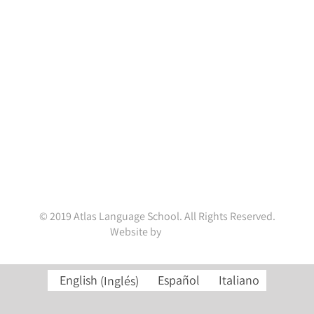
Contact Info
Atlas Language School
Portobello House,
34A South Richmond Street,
Dublin D02 YH79,
Ireland.
(+353 1) 4782845
enquiries@atlaslanguageschool.com
WhatsApp:
+353832001037
© 2019 Atlas Language School. All Rights Reserved.
Website by
ainal.me
English
(
Inglés
)
Español
Italiano