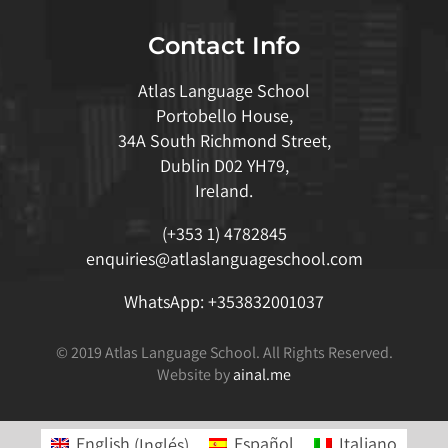
Contact Info
Atlas Language School
Portobello House,
34A South Richmond Street,
Dublin D02 YH79,
Ireland.
(+353 1) 4782845
enquiries@atlaslanguageschool.com
WhatsApp:
+353832001037
© 2019 Atlas Language School. All Rights Reserved.
Website by
ainal.me
English
(
Inglés
)
Español
Italiano