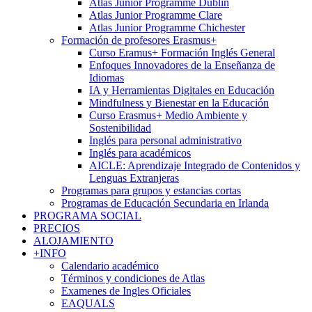
Atlas Junior Programme Dublin
Atlas Junior Programme Clare
Atlas Junior Programme Chichester
Formación de profesores Erasmus+
Curso Eramus+ Formación Inglés General
Enfoques Innovadores de la Enseñanza de
Idiomas
IA y Herramientas Digitales en Educación
Mindfulness y Bienestar en la Educación
Curso Erasmus+ Medio Ambiente y
Sostenibilidad
Inglés para personal administrativo
Inglés para académicos
AICLE: Aprendizaje Integrado de Contenidos y
Lenguas Extranjeras
Programas para grupos y estancias cortas
Programas de Educación Secundaria en Irlanda
PROGRAMA SOCIAL
PRECIOS
ALOJAMIENTO
+INFO
Calendario académico
Términos y condiciones de Atlas
Examenes de Ingles Oficiales
EAQUALS