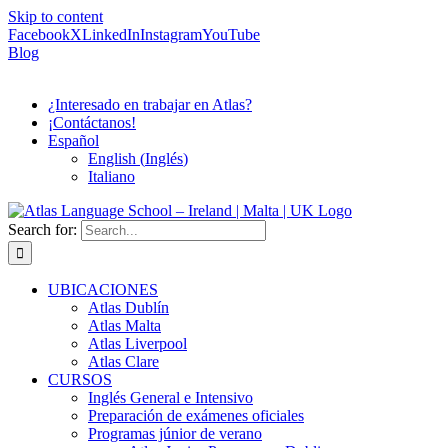
Skip to content
Facebook
X
LinkedIn
Instagram
YouTube
Blog
¿Interesado en trabajar en Atlas?
¡Contáctanos!
Español
English
(
Inglés
)
Italiano
Search for:
UBICACIONES
Atlas Dublín
Atlas Malta
Atlas Liverpool
Atlas Clare
CURSOS
Inglés General e Intensivo
Preparación de exámenes oficiales
Programas júnior de verano