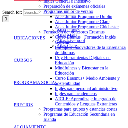
Inglés General e Intensivo
Preparación de exámenes oficiales
Programas júnior de verano
Search for:
Atlas Junior Programme Dublin
Atlas Junior Programme Clare
Atlas Junior Programme Chichester
Atlas Dublín
Formación de profesores Erasmus+
Atlas Malta
Curso Eramus+ Formación Inglés
UBICACIONES
Atlas Liverpool
General
Atlas Clare
Enfoques Innovadores de la Enseñanza
de Idiomas
IA y Herramientas Digitales en
CURSOS
Educación
Mindfulness y Bienestar en la
Educación
Curso Erasmus+ Medio Ambiente y
PROGRAMA SOCIAL
Sostenibilidad
Inglés para personal administrativo
Inglés para académicos
AICLE: Aprendizaje Integrado de
Contenidos y Lenguas Extranjeras
PRECIOS
Programas para grupos y estancias cortas
Programas de Educación Secundaria en
Irlanda
ALOJAMIENTO