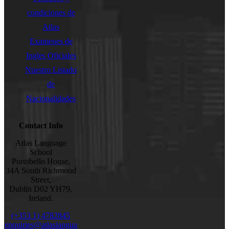
condiciones de
Atlas
Examenes de
Ingles Oficiales
Nuestro Listado
de
Nacionalidades
Contact Info
Atlas Language
School
Portobello House,
34A South Richmond
Street,
Dublin D02 YH79,
Ireland.
(+353 1) 4782845
enquiries@atlaslangua