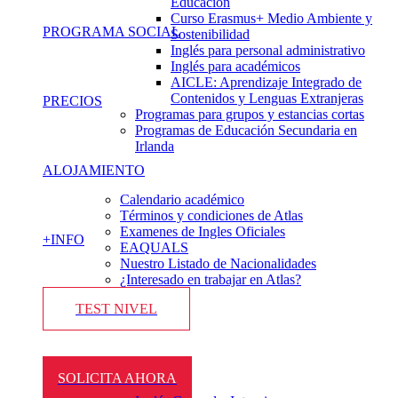
Educación
Curso Erasmus+ Medio Ambiente y
PROGRAMA SOCIAL
Sostenibilidad
Inglés para personal administrativo
Inglés para académicos
AICLE: Aprendizaje Integrado de
Contenidos y Lenguas Extranjeras
PRECIOS
Programas para grupos y estancias cortas
Programas de Educación Secundaria en
Irlanda
ALOJAMIENTO
Calendario académico
Términos y condiciones de Atlas
Examenes de Ingles Oficiales
+INFO
EAQUALS
Nuestro Listado de Nacionalidades
¿Interesado en trabajar en Atlas?
TEST NIVEL
SOLICITA AHORA