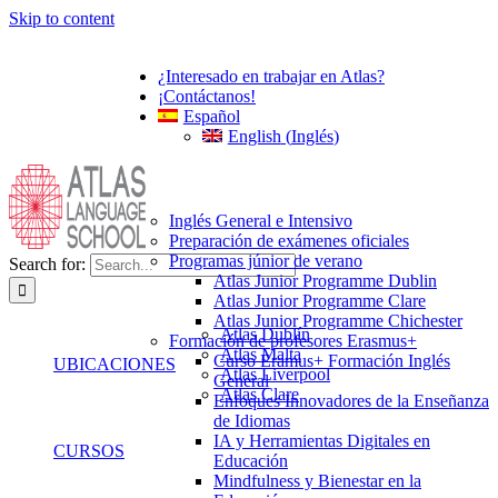
Skip to content
¿Interesado en trabajar en Atlas?
¡Contáctanos!
Español
English
(
Inglés
)
Inglés General e Intensivo
Preparación de exámenes oficiales
Programas júnior de verano
Search for:
Atlas Junior Programme Dublin
Atlas Junior Programme Clare
Atlas Junior Programme Chichester
Atlas Dublín
Formación de profesores Erasmus+
Atlas Malta
Curso Eramus+ Formación Inglés
UBICACIONES
Atlas Liverpool
General
Atlas Clare
Enfoques Innovadores de la Enseñanza
de Idiomas
IA y Herramientas Digitales en
CURSOS
Educación
Mindfulness y Bienestar en la