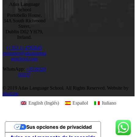
Atlas Language
School
Portobello House,
34A South Richmond
Street,
Dublin D02 YH79,
Ireland.
(+353 1) 4782845
enquiries@atlaslangua
geschool.com
WhatsApp:
+3538320
01037
© 2019 Atlas Language School. All Rights Reserved. Website by
ainal.me
English
(
Inglés
)
Español
Italiano
Sus opciones de privacidad