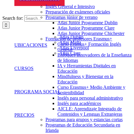
Inglés General e Intensivo
Preparación de exámenes oficiales
Programas júnior de verano
Search for:
Atlas Junior Programme Dublin
Atlas Junior Programme Clare
Atlas Junior Programme Chichester
Atlas Dublín
Formación de profesores Erasmus+
Atlas Malta
Curso Eramus+ Formación Inglés
UBICACIONES
Atlas Liverpool
General
Atlas Clare
Enfoques Innovadores de la Enseñanza
de Idiomas
IA y Herramientas Digitales en
CURSOS
Educación
Mindfulness y Bienestar en la
Educación
Curso Erasmus+ Medio Ambiente y
PROGRAMA SOCIAL
Sostenibilidad
Inglés para personal administrativo
Inglés para académicos
AICLE: Aprendizaje Integrado de
Contenidos y Lenguas Extranjeras
PRECIOS
Programas para grupos y estancias cortas
Programas de Educación Secundaria en
Irlanda