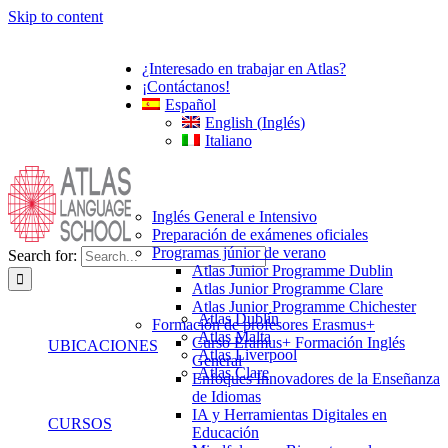
Skip to content
¿Interesado en trabajar en Atlas?
¡Contáctanos!
Español
English
(
Inglés
)
Italiano
Inglés General e Intensivo
Preparación de exámenes oficiales
Programas júnior de verano
Search for:
Atlas Junior Programme Dublin
Atlas Junior Programme Clare
Atlas Junior Programme Chichester
Atlas Dublín
Formación de profesores Erasmus+
Atlas Malta
Curso Eramus+ Formación Inglés
UBICACIONES
Atlas Liverpool
General
Atlas Clare
Enfoques Innovadores de la Enseñanza
de Idiomas
IA y Herramientas Digitales en
CURSOS
Educación