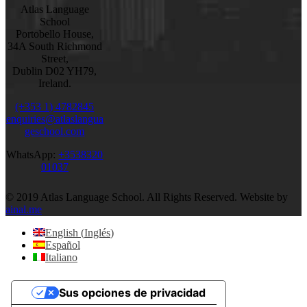
Atlas Language
School
Portobello House,
34A South Richmond
Street,
Dublin D02 YH79,
Ireland.
(+353 1) 4782845
enquiries@atlaslangua
geschool.com
WhatsApp:
+3538320
01037
© 2019 Atlas Language School. All Rights Reserved. Website by
ainal.me
English
(
Inglés
)
Español
Italiano
Sus opciones de privacidad