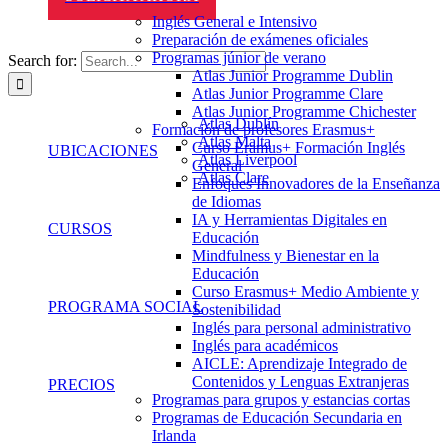
Inglés General e Intensivo
Preparación de exámenes oficiales
Programas júnior de verano
Search for:
Atlas Junior Programme Dublin
Atlas Junior Programme Clare
Atlas Junior Programme Chichester
Atlas Dublín
Formación de profesores Erasmus+
Atlas Malta
Curso Eramus+ Formación Inglés
UBICACIONES
Atlas Liverpool
General
Atlas Clare
Enfoques Innovadores de la Enseñanza
de Idiomas
IA y Herramientas Digitales en
CURSOS
Educación
Mindfulness y Bienestar en la
Educación
Curso Erasmus+ Medio Ambiente y
PROGRAMA SOCIAL
Sostenibilidad
Inglés para personal administrativo
Inglés para académicos
AICLE: Aprendizaje Integrado de
Contenidos y Lenguas Extranjeras
PRECIOS
Programas para grupos y estancias cortas
Programas de Educación Secundaria en
Irlanda