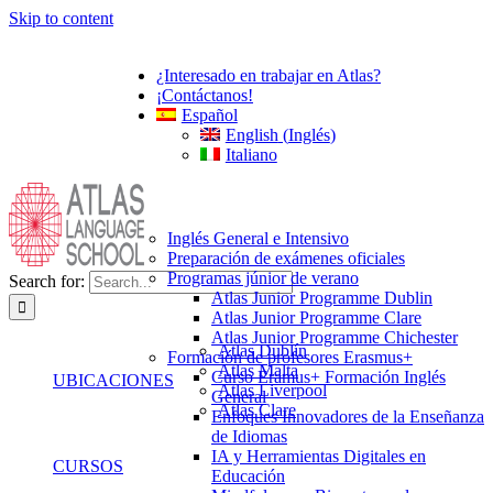
Skip to content
¿Interesado en trabajar en Atlas?
¡Contáctanos!
Español
English
(
Inglés
)
Italiano
Inglés General e Intensivo
Preparación de exámenes oficiales
Programas júnior de verano
Search for:
Atlas Junior Programme Dublin
Atlas Junior Programme Clare
Atlas Junior Programme Chichester
Atlas Dublín
Formación de profesores Erasmus+
Atlas Malta
Curso Eramus+ Formación Inglés
UBICACIONES
Atlas Liverpool
General
Atlas Clare
Enfoques Innovadores de la Enseñanza
de Idiomas
IA y Herramientas Digitales en
CURSOS
Educación