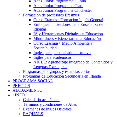
Atlas Junior Programme Dublin
Atlas Junior Programme Clare
Atlas Junior Programme Chichester
Formación de profesores Erasmus+
Curso Eramus+ Formación Inglés General
Enfoques Innovadores de la Enseñanza de
Idiomas
IA y Herramientas Digitales en Educación
Mindfulness y Bienestar en la Educación
Curso Erasmus+ Medio Ambiente y
Sostenibilidad
Inglés para personal administrativo
Inglés para académicos
AICLE: Aprendizaje Integrado de Contenidos y
Lenguas Extranjeras
Programas para grupos y estancias cortas
Programas de Educación Secundaria en Irlanda
PROGRAMA SOCIAL
PRECIOS
ALOJAMIENTO
+INFO
Calendario académico
Términos y condiciones de Atlas
Examenes de Ingles Oficiales
EAQUALS