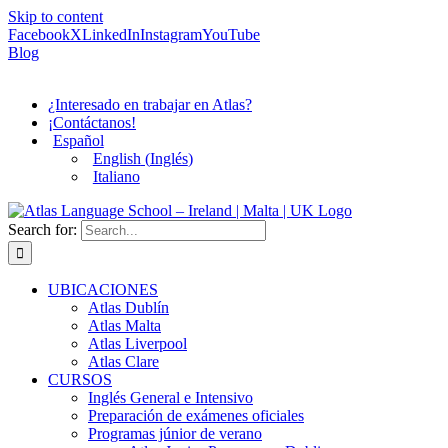
Skip to content
Facebook
X
LinkedIn
Instagram
YouTube
Blog
¿Interesado en trabajar en Atlas?
¡Contáctanos!
Español
English
(
Inglés
)
Italiano
Search for:
UBICACIONES
Atlas Dublín
Atlas Malta
Atlas Liverpool
Atlas Clare
CURSOS
Inglés General e Intensivo
Preparación de exámenes oficiales
Programas júnior de verano