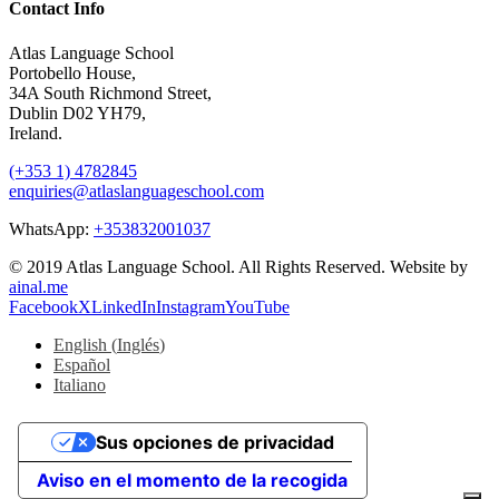
Contact Info
Atlas Language School
Portobello House,
34A South Richmond Street,
Dublin D02 YH79,
Ireland.
(+353 1) 4782845
enquiries@atlaslanguageschool.com
WhatsApp:
+353832001037
© 2019 Atlas Language School. All Rights Reserved. Website by
ainal.me
Facebook
X
LinkedIn
Instagram
YouTube
English
(
Inglés
)
Español
Italiano
Sus opciones de privacidad
Aviso en el momento de la recogida