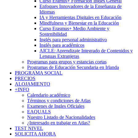
Curso Eramus+ Formación Inglés General
Enfoques Innovadores de la Enseñanza de
Idiomas
IA y Herramientas Digitales en Educación
Mindfulness y Bienestar en la Educación
Curso Erasmus+ Medio Ambiente y
Sostenibilidad
Inglés para personal administrativo
Inglés para académicos
AICLE: Aprendizaje Integrado de Contenidos y
Lenguas Extranjeras
Programas para grupos y estancias cortas
Programas de Educación Secundaria en Irlanda
PROGRAMA SOCIAL
PRECIOS
ALOJAMIENTO
+INFO
Calendario académico
Términos y condiciones de Atlas
Examenes de Ingles Oficiales
EAQUALS
Nuestro Listado de Nacionalidades
¿Interesado en trabajar en Atlas?
TEST NIVEL
SOLICITA AHORA