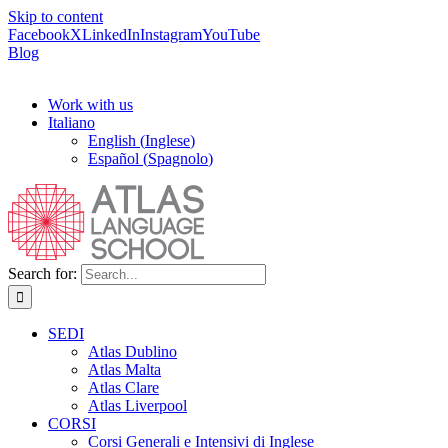
Skip to content
Facebook
X
LinkedIn
Instagram
YouTube
Blog
Work with us
Italiano
English
(
Inglese
)
Español
(
Spagnolo
)
Search for:
SEDI
Atlas Dublino
Atlas Malta
Atlas Clare
Atlas Liverpool
CORSI
Corsi Generali e Intensivi di Inglese