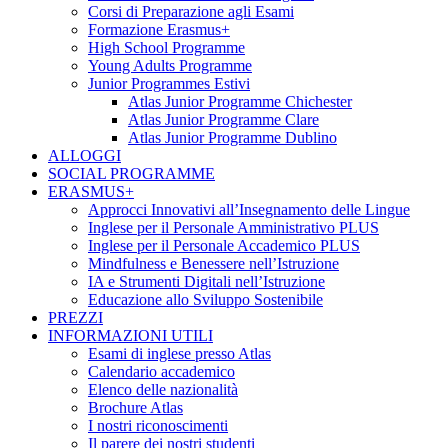
Corsi di Preparazione agli Esami
Formazione Erasmus+
High School Programme
Young Adults Programme
Junior Programmes Estivi
Atlas Junior Programme Chichester
Atlas Junior Programme Clare
Atlas Junior Programme Dublino
ALLOGGI
SOCIAL PROGRAMME
ERASMUS+
Approcci Innovativi all’Insegnamento delle Lingue
Inglese per il Personale Amministrativo PLUS
Inglese per il Personale Accademico PLUS
Mindfulness e Benessere nell’Istruzione
IA e Strumenti Digitali nell’Istruzione
Educazione allo Sviluppo Sostenibile
PREZZI
INFORMAZIONI UTILI
Esami di inglese presso Atlas
Calendario accademico
Elenco delle nazionalità
Brochure Atlas
I nostri riconoscimenti
Il parere dei nostri studenti