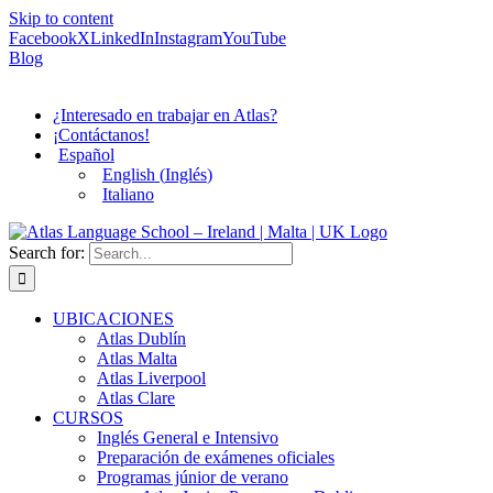
Skip to content
Facebook
X
LinkedIn
Instagram
YouTube
Blog
¿Interesado en trabajar en Atlas?
¡Contáctanos!
Español
English
(
Inglés
)
Italiano
Search for:
UBICACIONES
Atlas Dublín
Atlas Malta
Atlas Liverpool
Atlas Clare
CURSOS
Inglés General e Intensivo
Preparación de exámenes oficiales
Programas júnior de verano