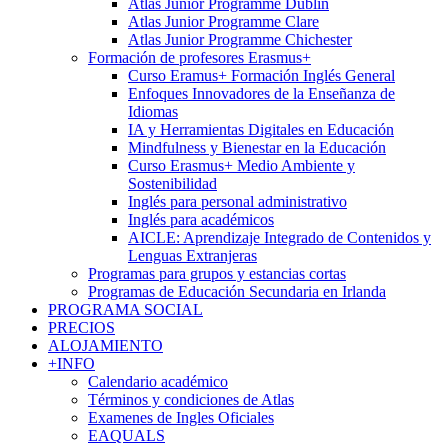
Atlas Junior Programme Dublin
Atlas Junior Programme Clare
Atlas Junior Programme Chichester
Formación de profesores Erasmus+
Curso Eramus+ Formación Inglés General
Enfoques Innovadores de la Enseñanza de
Idiomas
IA y Herramientas Digitales en Educación
Mindfulness y Bienestar en la Educación
Curso Erasmus+ Medio Ambiente y
Sostenibilidad
Inglés para personal administrativo
Inglés para académicos
AICLE: Aprendizaje Integrado de Contenidos y
Lenguas Extranjeras
Programas para grupos y estancias cortas
Programas de Educación Secundaria en Irlanda
PROGRAMA SOCIAL
PRECIOS
ALOJAMIENTO
+INFO
Calendario académico
Términos y condiciones de Atlas
Examenes de Ingles Oficiales
EAQUALS