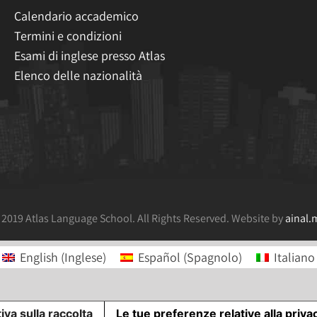
Calendario accademico
Termini e condizioni
Esami di inglese presso Atlas
Elenco delle nazionalità
 2019 Atlas Language School. All Rights Reserved. Website by
ainal.
English
(
Inglese
)
Español
(
Spagnolo
)
Italiano
iva sulla raccolta
Le tue preferenze relative alla priva