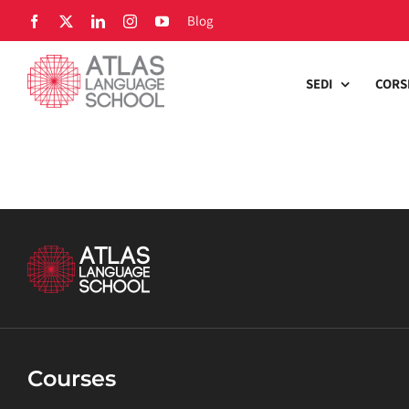
Skip
Blog
Facebook
X
LinkedIn
Instagram
YouTube
to
content
SEDI
CORS
Courses