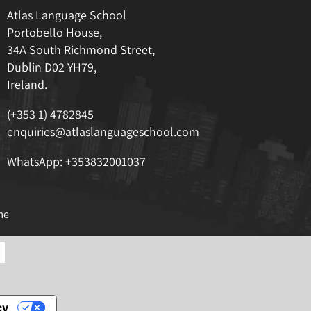
Atlas Language School
Portobello House,
34A South Richmond Street,
Dublin D02 YH79,
Ireland.
(+353 1) 4782845
enquiries@atlaslanguageschool.com
WhatsApp:
+353832001037
me
cy