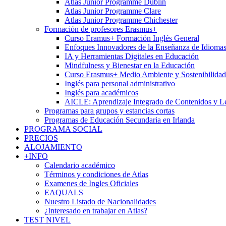
Atlas Junior Programme Dublin
Atlas Junior Programme Clare
Atlas Junior Programme Chichester
Formación de profesores Erasmus+
Curso Eramus+ Formación Inglés General
Enfoques Innovadores de la Enseñanza de Idioma
IA y Herramientas Digitales en Educación
Mindfulness y Bienestar en la Educación
Curso Erasmus+ Medio Ambiente y Sostenibilidad
Inglés para personal administrativo
Inglés para académicos
AICLE: Aprendizaje Integrado de Contenidos y L
Programas para grupos y estancias cortas
Programas de Educación Secundaria en Irlanda
PROGRAMA SOCIAL
PRECIOS
ALOJAMIENTO
+INFO
Calendario académico
Términos y condiciones de Atlas
Examenes de Ingles Oficiales
EAQUALS
Nuestro Listado de Nacionalidades
¿Interesado en trabajar en Atlas?
TEST NIVEL