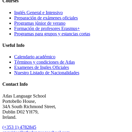
Courses
Inglés General e Intensivo
Preparación de exámenes oficiales
Programas júnior de verano
Formación de profesores Erasmus+
Programas para grupos y estancias cortas
Useful Info
Calendario académico
Términos y condiciones de Atlas
Examenes de Ingles Oficiales
Nuestro Listado de Nacionalidades
Contact Info
Atlas Language School
Portobello House,
34A South Richmond Street,
Dublin D02 YH79,
Ireland.
(+353 1) 4782845