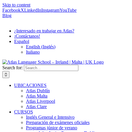
Skip to content
Facebook
X
LinkedIn
Instagram
YouTube
Blog
¿Interesado en trabajar en Atlas?
¡Contáctanos!
Español
English
(
Inglés
)
Italiano
Search for:
UBICACIONES
Atlas Dublín
Atlas Malta
Atlas Liverpool
Atlas Clare
CURSOS
Inglés General e Intensivo
Preparación de exámenes oficiales
Programas júnior de verano