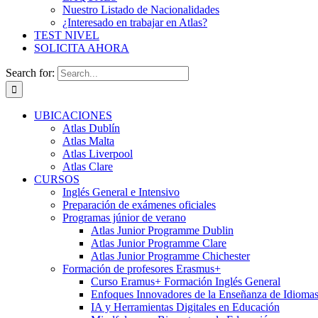
Nuestro Listado de Nacionalidades
¿Interesado en trabajar en Atlas?
TEST NIVEL
SOLICITA AHORA
Search for:
UBICACIONES
Atlas Dublín
Atlas Malta
Atlas Liverpool
Atlas Clare
CURSOS
Inglés General e Intensivo
Preparación de exámenes oficiales
Programas júnior de verano
Atlas Junior Programme Dublin
Atlas Junior Programme Clare
Atlas Junior Programme Chichester
Formación de profesores Erasmus+
Curso Eramus+ Formación Inglés General
Enfoques Innovadores de la Enseñanza de Idioma
IA y Herramientas Digitales en Educación