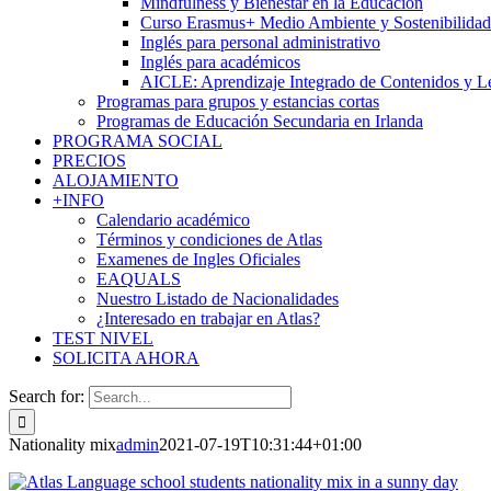
Mindfulness y Bienestar en la Educación
Curso Erasmus+ Medio Ambiente y Sostenibilidad
Inglés para personal administrativo
Inglés para académicos
AICLE: Aprendizaje Integrado de Contenidos y L
Programas para grupos y estancias cortas
Programas de Educación Secundaria en Irlanda
PROGRAMA SOCIAL
PRECIOS
ALOJAMIENTO
+INFO
Calendario académico
Términos y condiciones de Atlas
Examenes de Ingles Oficiales
EAQUALS
Nuestro Listado de Nacionalidades
¿Interesado en trabajar en Atlas?
TEST NIVEL
SOLICITA AHORA
Search for:
Nationality mix
admin
2021-07-19T10:31:44+01:00