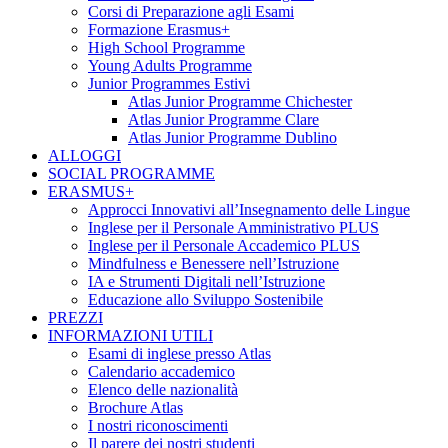
Corsi di Preparazione agli Esami
Formazione Erasmus+
High School Programme
Young Adults Programme
Junior Programmes Estivi
Atlas Junior Programme Chichester
Atlas Junior Programme Clare
Atlas Junior Programme Dublino
ALLOGGI
SOCIAL PROGRAMME
ERASMUS+
Approcci Innovativi all’Insegnamento delle Lingue
Inglese per il Personale Amministrativo PLUS
Inglese per il Personale Accademico PLUS
Mindfulness e Benessere nell’Istruzione
IA e Strumenti Digitali nell’Istruzione
Educazione allo Sviluppo Sostenibile
PREZZI
INFORMAZIONI UTILI
Esami di inglese presso Atlas
Calendario accademico
Elenco delle nazionalità
Brochure Atlas
I nostri riconoscimenti
Il parere dei nostri studenti