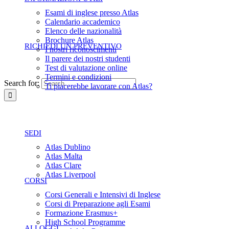
Esami di inglese presso Atlas
Calendario accademico
Elenco delle nazionalità
Brochure Atlas
RICHIEDI UN PREVENTIVO
I nostri riconoscimenti
Il parere dei nostri studenti
Test di valutazione online
Termini e condizioni
Search for:
Ti piacerebbe lavorare con Atlas?
SEDI
Atlas Dublino
Atlas Malta
Atlas Clare
Atlas Liverpool
CORSI
Corsi Generali e Intensivi di Inglese
Corsi di Preparazione agli Esami
Formazione Erasmus+
High School Programme
ALLOGGI