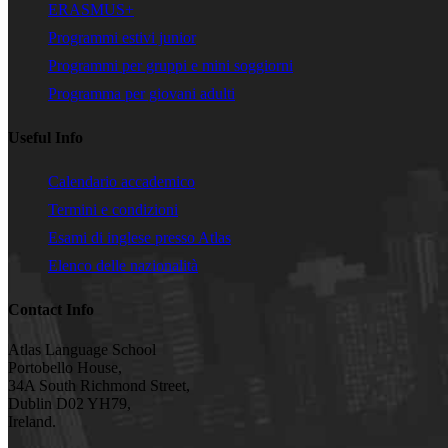
ERASMUS+
Programmi estivi junior
Programmi per gruppi e mini soggiorni
Programma per giovani adulti
Useful Info
Calendario accademico
Termini e condizioni
Esami di inglese presso Atlas
Elenco delle nazionalità
Contact Info
Atlas Language School
Portobello House,
34A South Richmond Street,
Dublin D02 YH79,
Ireland.