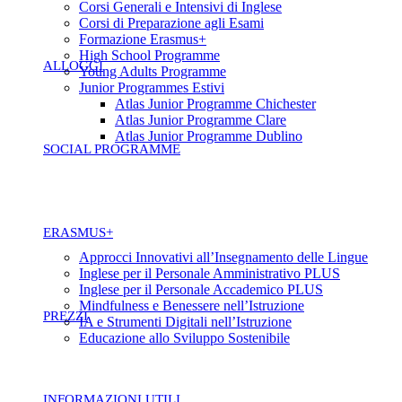
Corsi Generali e Intensivi di Inglese
Corsi di Preparazione agli Esami
Formazione Erasmus+
High School Programme
ALLOGGI
Young Adults Programme
Junior Programmes Estivi
Atlas Junior Programme Chichester
Atlas Junior Programme Clare
Atlas Junior Programme Dublino
SOCIAL PROGRAMME
ERASMUS+
Approcci Innovativi all’Insegnamento delle Lingue
Inglese per il Personale Amministrativo PLUS
Inglese per il Personale Accademico PLUS
Mindfulness e Benessere nell’Istruzione
PREZZI
IA e Strumenti Digitali nell’Istruzione
Educazione allo Sviluppo Sostenibile
INFORMAZIONI UTILI