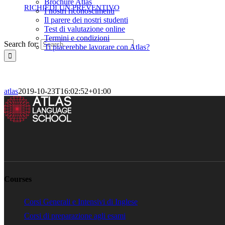
Brochure Atlas
RICHIEDI UN PREVENTIVO
I nostri riconoscimenti
Il parere dei nostri studenti
Test di valutazione online
Termini e condizioni
Search for:
Ti piacerebbe lavorare con Atlas?
atlas
2019-10-23T16:02:52+01:00
Courses
Corsi Generali e Intensivi di Inglese
Corsi di preparazione agli esami