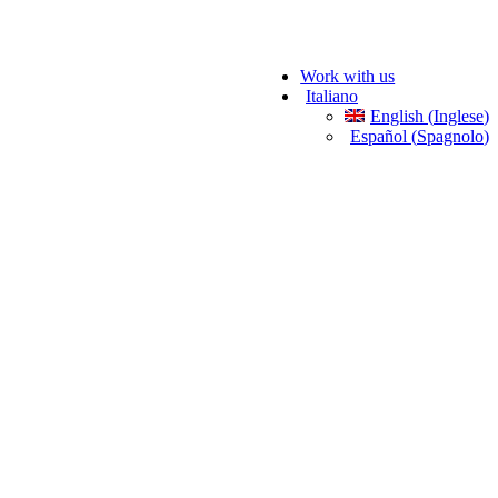
Work with us
Italiano
English
(
Inglese
)
Español
(
Spagnolo
)