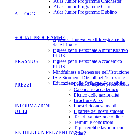
Atlas Junior Programme Chichester
Atlas Junior Programme Clare
Atlas Junior Programme Dublino
ALLOGGI
SOCIAL PROGRAMME
Approcci Innovativi all’Insegnamento
delle Lingue
Inglese per il Personale Amministrativo
PLUS
ERASMUS+
Inglese per il Personale Accademico
PLUS
Mindfulness e Benessere nell’Istruzione
IA e Strumenti Digitali nell’Istruzione
Educazione allo Sviluppo Sostenibile
Esami di inglese presso Atlas
PREZZI
Calendario accademico
Elenco delle nazionalità
Brochure Atlas
INFORMAZIONI
I nostri riconoscimenti
UTILI
Il parere dei nostri studenti
Test di valutazione online
Termini e condizioni
Ti piacerebbe lavorare con
RICHIEDI UN PREVENTIVO
Atlas?