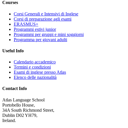
Courses
Corsi Generali e Intensivi di Inglese
Corsi di preparazione agli esami
ERASMUS+
Programmi estivi junior
Programmi per gruppi e mini soggiorni
Programma per giovani adulti
Useful Info
Calendario accademico
Termini e condizioni
Esami di inglese presso Atlas
Elenco delle nazionalità
Contact Info
Atlas Language School
Portobello House,
34A South Richmond Street,
Dublin D02 YH79,
Ireland.