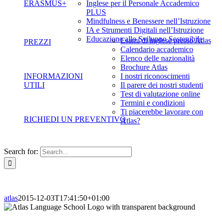
ERASMUS+
Inglese per il Personale Accademico
PLUS
Mindfulness e Benessere nell’Istruzione
IA e Strumenti Digitali nell’Istruzione
Educazione allo Sviluppo Sostenibile
Esami di inglese presso Atlas
PREZZI
Calendario accademico
Elenco delle nazionalità
Brochure Atlas
INFORMAZIONI
I nostri riconoscimenti
UTILI
Il parere dei nostri studenti
Test di valutazione online
Termini e condizioni
Ti piacerebbe lavorare con
RICHIEDI UN PREVENTIVO
Atlas?
Search for:
atlas
2015-12-03T17:41:50+01:00