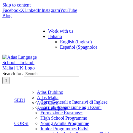
Skip to content
Facebook
X
LinkedIn
Instagram
YouTube
Blog
Work with us
Italiano
English
(
Inglese
)
Español
(
Spagnolo
)
Search for:
Atlas Dublino
Atlas Malta
SEDI
Corsi Generali e Intensivi di Inglese
Atlas Clare
Corsi di Preparazione agli Esami
Atlas Liverpool
Formazione Erasmus+
High School Programme
CORSI
Young Adults Programme
Junior Programmes Estivi