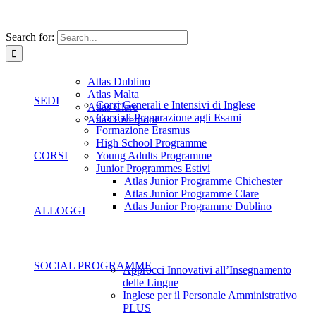
Search for:
Atlas Dublino
Atlas Malta
SEDI
Corsi Generali e Intensivi di Inglese
Atlas Clare
Corsi di Preparazione agli Esami
Atlas Liverpool
Formazione Erasmus+
High School Programme
CORSI
Young Adults Programme
Junior Programmes Estivi
Atlas Junior Programme Chichester
Atlas Junior Programme Clare
Atlas Junior Programme Dublino
ALLOGGI
SOCIAL PROGRAMME
Approcci Innovativi all’Insegnamento
delle Lingue
Inglese per il Personale Amministrativo
PLUS