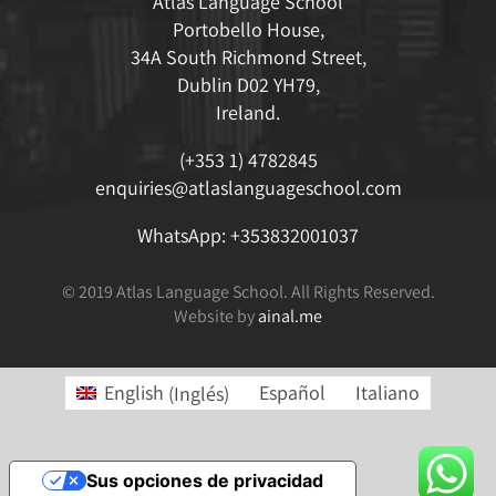
Atlas Language School
Portobello House,
34A South Richmond Street,
Dublin D02 YH79,
Ireland.
(+353 1) 4782845
enquiries@atlaslanguageschool.com
WhatsApp:
+353832001037
© 2019 Atlas Language School. All Rights Reserved.
Website by
ainal.me
English
(
Inglés
)
Español
Italiano
Sus opciones de privacidad