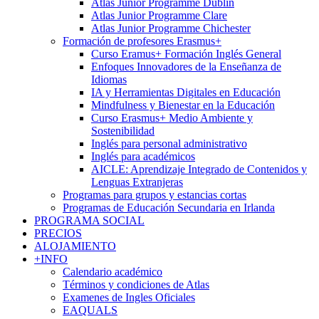
Atlas Junior Programme Dublin
Atlas Junior Programme Clare
Atlas Junior Programme Chichester
Formación de profesores Erasmus+
Curso Eramus+ Formación Inglés General
Enfoques Innovadores de la Enseñanza de
Idiomas
IA y Herramientas Digitales en Educación
Mindfulness y Bienestar en la Educación
Curso Erasmus+ Medio Ambiente y
Sostenibilidad
Inglés para personal administrativo
Inglés para académicos
AICLE: Aprendizaje Integrado de Contenidos y
Lenguas Extranjeras
Programas para grupos y estancias cortas
Programas de Educación Secundaria en Irlanda
PROGRAMA SOCIAL
PRECIOS
ALOJAMIENTO
+INFO
Calendario académico
Términos y condiciones de Atlas
Examenes de Ingles Oficiales
EAQUALS