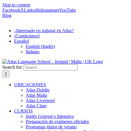
Skip to content
Facebook
X
LinkedIn
Instagram
YouTube
Blog
¿Interesado en trabajar en Atlas?
¡Contáctanos!
Español
English
(
Inglés
)
Italiano
Search for:
UBICACIONES
Atlas Dublín
Atlas Malta
Atlas Liverpool
Atlas Clare
CURSOS
Inglés General e Intensivo
Preparación de exámenes oficiales
Programas júnior de verano