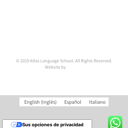
(+353 1) 4782845
enquiries@atlaslanguageschool.com
WhatsApp:
+353832001037
© 2019 Atlas Language School. All Rights Reserved.
Website by
ainal.me
Facebook
X
LinkedIn
Instagram
YouTube
English
(
Inglés
)
Español
Italiano
Sus opciones de privacidad