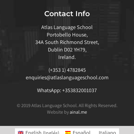
Contact Info
Atlas Language School
Portobello House,
34A South Richmond Street,
Dublin D02 YH79,
Ireland.
(+353 1) 4782845
enquiries@atlaslanguageschool.com
WhatsApp:
+353832001037
© 2019 Atlas Language School. All Rights Reserved.
Website by
ainal.me
English
(
Inglés
)
Español
Italiano