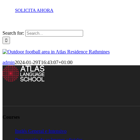
SOLICITA AHORA
Search for:
admin
2024-01-29T16:43:07+01:00
Courses
Inglés General e Intensivo
Preparación de exámenes oficiales