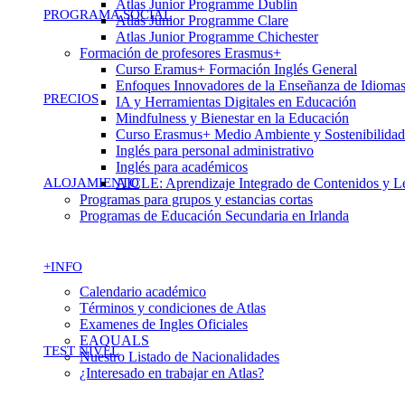
Atlas Junior Programme Dublin
PROGRAMA SOCIAL
Atlas Junior Programme Clare
Atlas Junior Programme Chichester
Formación de profesores Erasmus+
Curso Eramus+ Formación Inglés General
Enfoques Innovadores de la Enseñanza de Idioma
PRECIOS
IA y Herramientas Digitales en Educación
Mindfulness y Bienestar en la Educación
Curso Erasmus+ Medio Ambiente y Sostenibilidad
Inglés para personal administrativo
Inglés para académicos
ALOJAMIENTO
AICLE: Aprendizaje Integrado de Contenidos y L
Programas para grupos y estancias cortas
Programas de Educación Secundaria en Irlanda
+INFO
Calendario académico
Términos y condiciones de Atlas
Examenes de Ingles Oficiales
EAQUALS
TEST NIVEL
Nuestro Listado de Nacionalidades
¿Interesado en trabajar en Atlas?