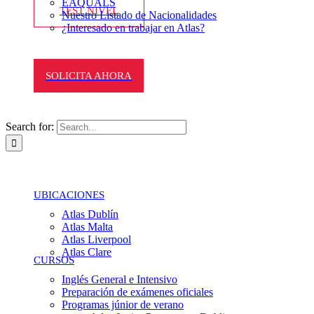
EAQUALS
TEST NIVEL
Nuestro Listado de Nacionalidades
¿Interesado en trabajar en Atlas?
SOLICITA AHORA
Search for:
UBICACIONES
Atlas Dublín
Atlas Malta
Atlas Liverpool
Atlas Clare
CURSOS
Inglés General e Intensivo
Preparación de exámenes oficiales
Programas júnior de verano