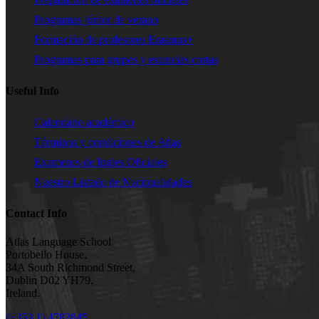
Programas júnior de verano
Formación de profesores Erasmus+
Programas para grupos y estancias cortas
Useful Info
Calendario académico
Términos y condiciones de Atlas
Examenes de Ingles Oficiales
Nuestro Listado de Nacionalidades
Contact Info
Atlas Language School
Portobello House,
34A South Richmond Street,
Dublin D02 YH79,
Ireland.
(+353 1) 4782845