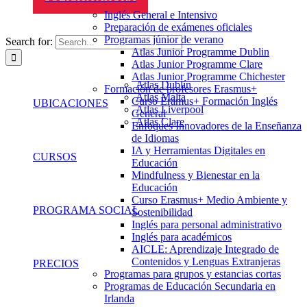
Inglés General e Intensivo
Preparación de exámenes oficiales
Programas júnior de verano
Search for:
Atlas Junior Programme Dublin
Atlas Junior Programme Clare
Atlas Junior Programme Chichester
Atlas Dublín
Formación de profesores Erasmus+
Atlas Malta
Curso Eramus+ Formación Inglés
UBICACIONES
Atlas Liverpool
General
Atlas Clare
Enfoques Innovadores de la Enseñanza
de Idiomas
IA y Herramientas Digitales en
CURSOS
Educación
Mindfulness y Bienestar en la
Educación
Curso Erasmus+ Medio Ambiente y
PROGRAMA SOCIAL
Sostenibilidad
Inglés para personal administrativo
Inglés para académicos
AICLE: Aprendizaje Integrado de
Contenidos y Lenguas Extranjeras
PRECIOS
Programas para grupos y estancias cortas
Programas de Educación Secundaria en
Irlanda