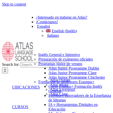
Skip to content
¿Interesado en trabajar en Atlas?
¡Contáctanos!
Español
English
(
Inglés
)
Italiano
Inglés General e Intensivo
Preparación de exámenes oficiales
Programas júnior de verano
Search for:
Atlas Junior Programme Dublin
Atlas Junior Programme Clare
Atlas Junior Programme Chichester
Atlas Dublín
Formación de profesores Erasmus+
Atlas Malta
Curso Eramus+ Formación Inglés
UBICACIONES
Atlas Liverpool
General
Atlas Clare
Enfoques Innovadores de la Enseñanza
de Idiomas
IA y Herramientas Digitales en
CURSOS
Educación