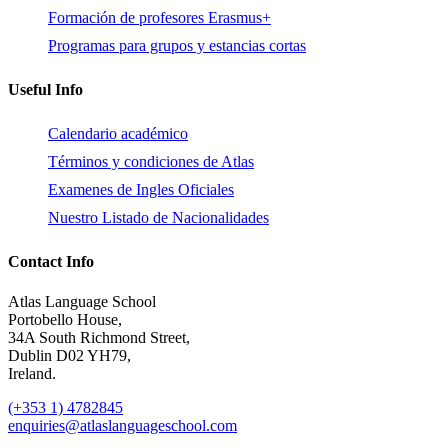
Formación de profesores Erasmus+
Programas para grupos y estancias cortas
Useful Info
Calendario académico
Términos y condiciones de Atlas
Examenes de Ingles Oficiales
Nuestro Listado de Nacionalidades
Contact Info
Atlas Language School
Portobello House,
34A South Richmond Street,
Dublin D02 YH79,
Ireland.
(+353 1) 4782845
enquiries@atlaslanguageschool.com