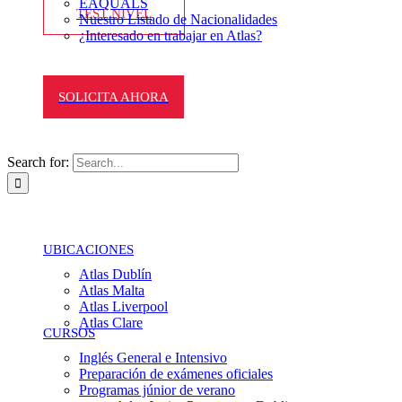
EAQUALS
TEST NIVEL
Nuestro Listado de Nacionalidades
¿Interesado en trabajar en Atlas?
SOLICITA AHORA
Search for:
UBICACIONES
Atlas Dublín
Atlas Malta
Atlas Liverpool
Atlas Clare
CURSOS
Inglés General e Intensivo
Preparación de exámenes oficiales
Programas júnior de verano