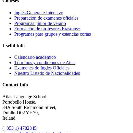
Courses
Inglés General e Intensivo
Preparación de exámenes oficiales
Programas júnior de verano
Formación de profesores Erasmus+
Programas para grupos y estancias cortas
Useful Info
Calendario académico
Términos y condiciones de Atlas
Examenes de Ingles Oficiales
Nuestro Listado de Nacionalidades
Contact Info
Atlas Language School
Portobello House,
34A South Richmond Street,
Dublin D02 YH79,
Ireland.
(+353 1) 4782845