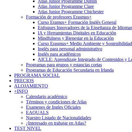
Atlas Junior Programme Dublin
Atlas Junior Programme Clare
Atlas Junior Programme Chichester
Formación de profesores Erasmus+
Curso Eramus+ Formación Inglés General
Enfoques Innovadores de la Enseñanza de Idioma
IA y Herramientas Digitales en Educación
Mindfulness y Bienestar en la Educación
Curso Erasmus+ Medio Ambiente y Sostenibilidad
Inglés para personal administrativo
Inglés para académicos
AICLE: Aprendizaje Integrado de Contenidos y L
Programas para grupos y estancias cortas
Programas de Educación Secundaria en Irlanda
PROGRAMA SOCIAL
PRECIOS
ALOJAMIENTO
+INFO
Calendario académico
Términos y condiciones de Atlas
Examenes de Ingles Oficiales
EAQUALS
Nuestro Listado de Nacionalidades
¿Interesado en trabajar en Atlas?
TEST NIVEL