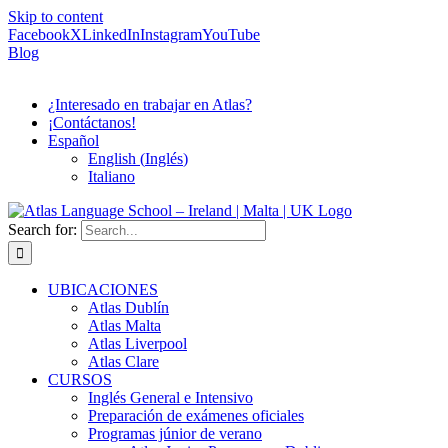
Skip to content
Facebook
X
LinkedIn
Instagram
YouTube
Blog
¿Interesado en trabajar en Atlas?
¡Contáctanos!
Español
English
(
Inglés
)
Italiano
Search for:
UBICACIONES
Atlas Dublín
Atlas Malta
Atlas Liverpool
Atlas Clare
CURSOS
Inglés General e Intensivo
Preparación de exámenes oficiales
Programas júnior de verano