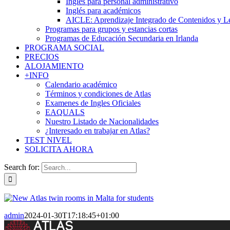
Inglés para personal administrativo
Inglés para académicos
AICLE: Aprendizaje Integrado de Contenidos y L
Programas para grupos y estancias cortas
Programas de Educación Secundaria en Irlanda
PROGRAMA SOCIAL
PRECIOS
ALOJAMIENTO
+INFO
Calendario académico
Términos y condiciones de Atlas
Examenes de Ingles Oficiales
EAQUALS
Nuestro Listado de Nacionalidades
¿Interesado en trabajar en Atlas?
TEST NIVEL
SOLICITA AHORA
Search for:
admin
2024-01-30T17:18:45+01:00