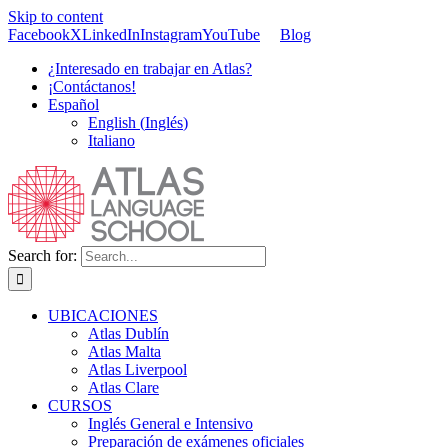
Skip to content
Facebook
X
LinkedIn
Instagram
YouTube
Blog
¿Interesado en trabajar en Atlas?
¡Contáctanos!
Español
English
(
Inglés
)
Italiano
Search for:
UBICACIONES
Atlas Dublín
Atlas Malta
Atlas Liverpool
Atlas Clare
CURSOS
Inglés General e Intensivo
Preparación de exámenes oficiales