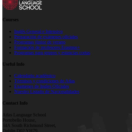
Courses
Inglés General e Intensivo
Preparación de exámenes oficiales
Programas júnior de verano
Formación de profesores Erasmus+
Programas para grupos y estancias cortas
Useful Info
Calendario académico
Términos y condiciones de Atlas
Examenes de Ingles Oficiales
Nuestro Listado de Nacionalidades
Contact Info
Atlas Language School
Portobello House,
34A South Richmond Street,
Dublin D02 YH79,