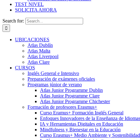
TEST NIVEL
SOLICITA AHORA
Search for:
UBICACIONES
Atlas Dublín
Atlas Malta
Atlas Liverpool
Atlas Clare
CURSOS
Inglés General e Intensivo
Preparación de exámenes oficiales
Programas júnior de verano
Atlas Junior Programme Dublin
Atlas Junior Programme Clare
Atlas Junior Programme Chichester
Formación de profesores Erasmus+
Curso Eramus+ Formación Inglés General
Enfoques Innovadores de la Enseñanza de Idioma
IA y Herramientas Digitales en Educación
Mindfulness y Bienestar en la Educación
Curso Erasmus+ Medio Ambiente y Sostenibilidad