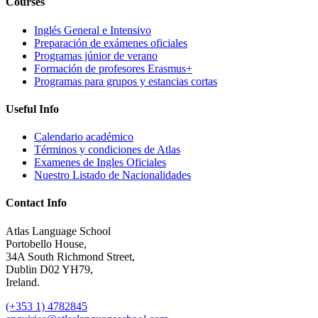
Courses
Inglés General e Intensivo
Preparación de exámenes oficiales
Programas júnior de verano
Formación de profesores Erasmus+
Programas para grupos y estancias cortas
Useful Info
Calendario académico
Términos y condiciones de Atlas
Examenes de Ingles Oficiales
Nuestro Listado de Nacionalidades
Contact Info
Atlas Language School
Portobello House,
34A South Richmond Street,
Dublin D02 YH79,
Ireland.
(+353 1) 4782845