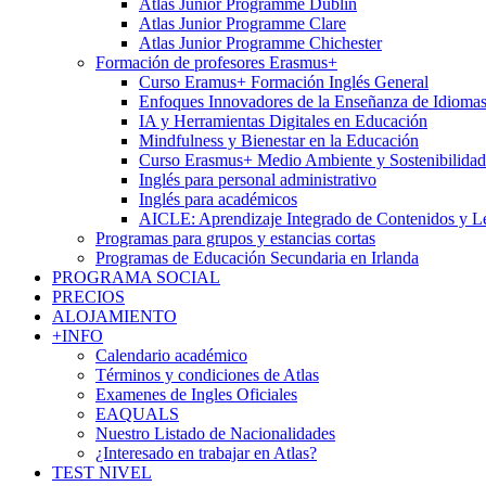
Atlas Junior Programme Dublin
Atlas Junior Programme Clare
Atlas Junior Programme Chichester
Formación de profesores Erasmus+
Curso Eramus+ Formación Inglés General
Enfoques Innovadores de la Enseñanza de Idioma
IA y Herramientas Digitales en Educación
Mindfulness y Bienestar en la Educación
Curso Erasmus+ Medio Ambiente y Sostenibilidad
Inglés para personal administrativo
Inglés para académicos
AICLE: Aprendizaje Integrado de Contenidos y L
Programas para grupos y estancias cortas
Programas de Educación Secundaria en Irlanda
PROGRAMA SOCIAL
PRECIOS
ALOJAMIENTO
+INFO
Calendario académico
Términos y condiciones de Atlas
Examenes de Ingles Oficiales
EAQUALS
Nuestro Listado de Nacionalidades
¿Interesado en trabajar en Atlas?
TEST NIVEL