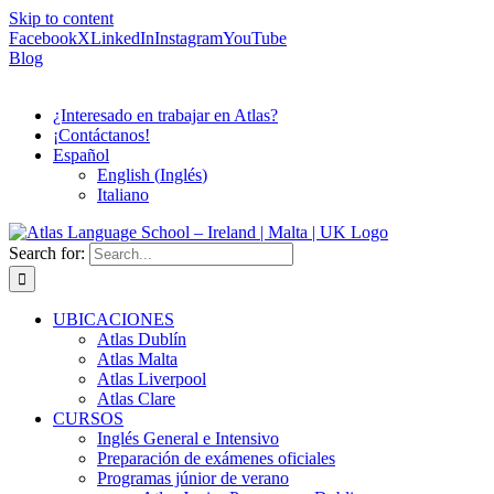
Skip to content
Facebook
X
LinkedIn
Instagram
YouTube
Blog
¿Interesado en trabajar en Atlas?
¡Contáctanos!
Español
English
(
Inglés
)
Italiano
Search for:
UBICACIONES
Atlas Dublín
Atlas Malta
Atlas Liverpool
Atlas Clare
CURSOS
Inglés General e Intensivo
Preparación de exámenes oficiales
Programas júnior de verano