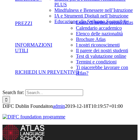
PLUS
Mindfulness e Benessere nell’Istruzione
IA e Strumenti Digitali nell’Istruzione
Educazione allo Sviluppo Sostenibile
Esami di inglese presso Atlas
PREZZI
Calendario accademico
Elenco delle nazionalità
Brochure Atlas
INFORMAZIONI
I nostri riconoscimenti
UTILI
Il parere dei nostri studenti
Test di valutazione online
Termini e condizioni
Ti piacerebbe lavorare con
RICHIEDI UN PREVENTIVO
Atlas?
Search for:
DIFC Dublin Foundaiton
admin
2019-12-18T10:19:57+01:00