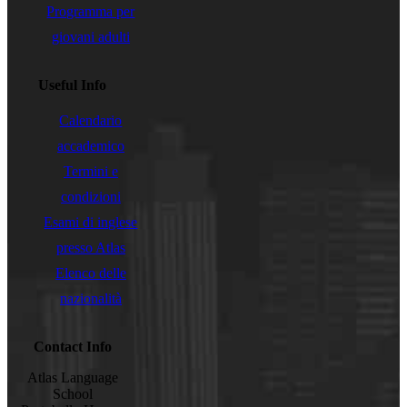
Programma per
giovani adulti
Useful Info
Calendario
accademico
Termini e
condizioni
Esami di inglese
presso Atlas
Elenco delle
nazionalità
Contact Info
Atlas Language
School