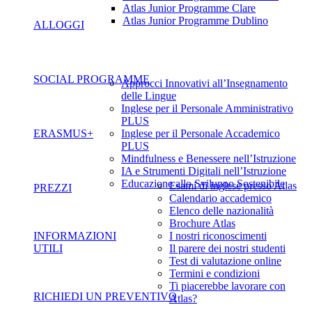
Atlas Junior Programme Clare
Atlas Junior Programme Dublino
ALLOGGI
SOCIAL PROGRAMME
Approcci Innovativi all’Insegnamento
delle Lingue
Inglese per il Personale Amministrativo
PLUS
ERASMUS+
Inglese per il Personale Accademico
PLUS
Mindfulness e Benessere nell’Istruzione
IA e Strumenti Digitali nell’Istruzione
Educazione allo Sviluppo Sostenibile
Esami di inglese presso Atlas
PREZZI
Calendario accademico
Elenco delle nazionalità
Brochure Atlas
INFORMAZIONI
I nostri riconoscimenti
UTILI
Il parere dei nostri studenti
Test di valutazione online
Termini e condizioni
Ti piacerebbe lavorare con
RICHIEDI UN PREVENTIVO
Atlas?