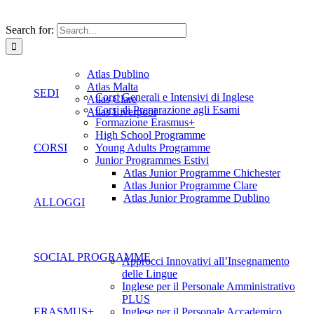
Search for:
Atlas Dublino
Atlas Malta
SEDI
Corsi Generali e Intensivi di Inglese
Atlas Clare
Corsi di Preparazione agli Esami
Atlas Liverpool
Formazione Erasmus+
High School Programme
CORSI
Young Adults Programme
Junior Programmes Estivi
Atlas Junior Programme Chichester
Atlas Junior Programme Clare
Atlas Junior Programme Dublino
ALLOGGI
SOCIAL PROGRAMME
Approcci Innovativi all’Insegnamento
delle Lingue
Inglese per il Personale Amministrativo
PLUS
ERASMUS+
Inglese per il Personale Accademico