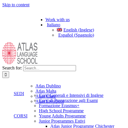
Skip to content
Work with us
Italiano
English
(
Inglese
)
Español
(
Spagnolo
)
Search for:
Atlas Dublino
Atlas Malta
SEDI
Corsi Generali e Intensivi di Inglese
Atlas Clare
Corsi di Preparazione agli Esami
Atlas Liverpool
Formazione Erasmus+
High School Programme
CORSI
Young Adults Programme
Junior Programmes Estivi
Atlas Junior Programme Chichester