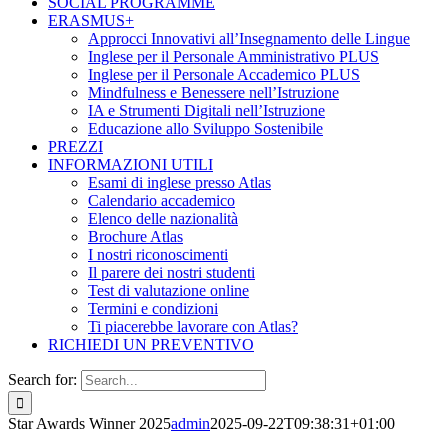
SOCIAL PROGRAMME
ERASMUS+
Approcci Innovativi all’Insegnamento delle Lingue
Inglese per il Personale Amministrativo PLUS
Inglese per il Personale Accademico PLUS
Mindfulness e Benessere nell’Istruzione
IA e Strumenti Digitali nell’Istruzione
Educazione allo Sviluppo Sostenibile
PREZZI
INFORMAZIONI UTILI
Esami di inglese presso Atlas
Calendario accademico
Elenco delle nazionalità
Brochure Atlas
I nostri riconoscimenti
Il parere dei nostri studenti
Test di valutazione online
Termini e condizioni
Ti piacerebbe lavorare con Atlas?
RICHIEDI UN PREVENTIVO
Search for:
Star Awards Winner 2025
admin
2025-09-22T09:38:31+01:00