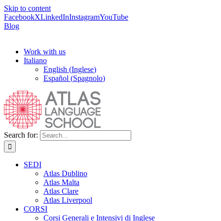
Skip to content
Facebook
X
LinkedIn
Instagram
YouTube
Blog
Work with us
Italiano
English
(
Inglese
)
Español
(
Spagnolo
)
Search for:
SEDI
Atlas Dublino
Atlas Malta
Atlas Clare
Atlas Liverpool
CORSI
Corsi Generali e Intensivi di Inglese