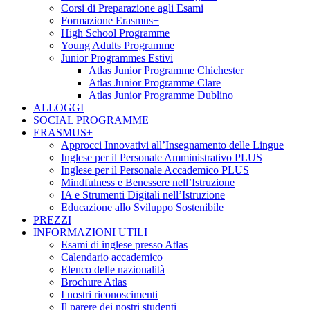
Corsi di Preparazione agli Esami
Formazione Erasmus+
High School Programme
Young Adults Programme
Junior Programmes Estivi
Atlas Junior Programme Chichester
Atlas Junior Programme Clare
Atlas Junior Programme Dublino
ALLOGGI
SOCIAL PROGRAMME
ERASMUS+
Approcci Innovativi all’Insegnamento delle Lingue
Inglese per il Personale Amministrativo PLUS
Inglese per il Personale Accademico PLUS
Mindfulness e Benessere nell’Istruzione
IA e Strumenti Digitali nell’Istruzione
Educazione allo Sviluppo Sostenibile
PREZZI
INFORMAZIONI UTILI
Esami di inglese presso Atlas
Calendario accademico
Elenco delle nazionalità
Brochure Atlas
I nostri riconoscimenti
Il parere dei nostri studenti