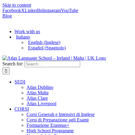
Skip to content
Facebook
X
LinkedIn
Instagram
YouTube
Blog
Work with us
Italiano
English
(
Inglese
)
Español
(
Spagnolo
)
Search for:
SEDI
Atlas Dublino
Atlas Malta
Atlas Clare
Atlas Liverpool
CORSI
Corsi Generali e Intensivi di Inglese
Corsi di Preparazione agli Esami
Formazione Erasmus+
High School Programme