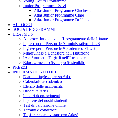
Young Adults Programme
Junior Programmes Estivi
Atlas Junior Programme Chichester
Atlas Junior Programme Clare
Atlas Junior Programme Dublino
ALLOGGI
SOCIAL PROGRAMME
ERASMUS+
Approcci Innovativi all’Insegnamento delle Lingue
Inglese per il Personale Amministrativo PLUS
Inglese per il Personale Accademico PLUS
Mindfulness e Benessere nell’Istruzione
IA e Strumenti Digitali nell’Istruzione
Educazione allo Sviluppo Sostenibile
PREZZI
INFORMAZIONI UTILI
Esami di inglese presso Atlas
Calendario accademico
Elenco delle nazionalità
Brochure Atlas
I nostri riconoscimenti
Il parere dei nostri studenti
Test di valutazione online
Termini e condizioni
Ti piacerebbe lavorare con Atlas?