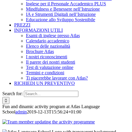
Inglese per il Personale Accademico PLUS
Mindfulness e Benessere nell’Istruzione
IA e Strumenti Digitali nell’Istruzione
Educazione allo Sviluppo Sostenibile
PREZZI
INFORMAZIONI UTILI
Esami di inglese presso Atlas
Calendario accademico
Elenco delle nazionalità
Brochure Atlas
I nostri riconoscimenti
Il parere dei nostri studenti
Test di valutazione online
Termini e condizioni
Ti piacerebbe lavorare con Atlas?
RICHIEDI UN PREVENTIVO
Search for:
Fun and dinamic activity program at Atlas Language
Scbool
admin
2019-12-13T15:56:24+01:00