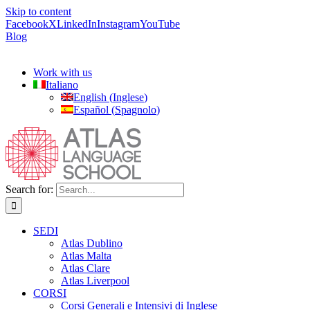
Skip to content
Facebook
X
LinkedIn
Instagram
YouTube
Blog
Work with us
Italiano
English
(
Inglese
)
Español
(
Spagnolo
)
Search for:
SEDI
Atlas Dublino
Atlas Malta
Atlas Clare
Atlas Liverpool
CORSI
Corsi Generali e Intensivi di Inglese