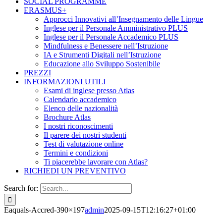
SOCIAL PROGRAMME
ERASMUS+
Approcci Innovativi all’Insegnamento delle Lingue
Inglese per il Personale Amministrativo PLUS
Inglese per il Personale Accademico PLUS
Mindfulness e Benessere nell’Istruzione
IA e Strumenti Digitali nell’Istruzione
Educazione allo Sviluppo Sostenibile
PREZZI
INFORMAZIONI UTILI
Esami di inglese presso Atlas
Calendario accademico
Elenco delle nazionalità
Brochure Atlas
I nostri riconoscimenti
Il parere dei nostri studenti
Test di valutazione online
Termini e condizioni
Ti piacerebbe lavorare con Atlas?
RICHIEDI UN PREVENTIVO
Search for:
Eaquals-Accred-390×197
admin
2025-09-15T12:16:27+01:00