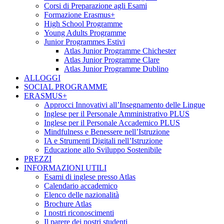
Corsi di Preparazione agli Esami
Formazione Erasmus+
High School Programme
Young Adults Programme
Junior Programmes Estivi
Atlas Junior Programme Chichester
Atlas Junior Programme Clare
Atlas Junior Programme Dublino
ALLOGGI
SOCIAL PROGRAMME
ERASMUS+
Approcci Innovativi all’Insegnamento delle Lingue
Inglese per il Personale Amministrativo PLUS
Inglese per il Personale Accademico PLUS
Mindfulness e Benessere nell’Istruzione
IA e Strumenti Digitali nell’Istruzione
Educazione allo Sviluppo Sostenibile
PREZZI
INFORMAZIONI UTILI
Esami di inglese presso Atlas
Calendario accademico
Elenco delle nazionalità
Brochure Atlas
I nostri riconoscimenti
Il parere dei nostri studenti