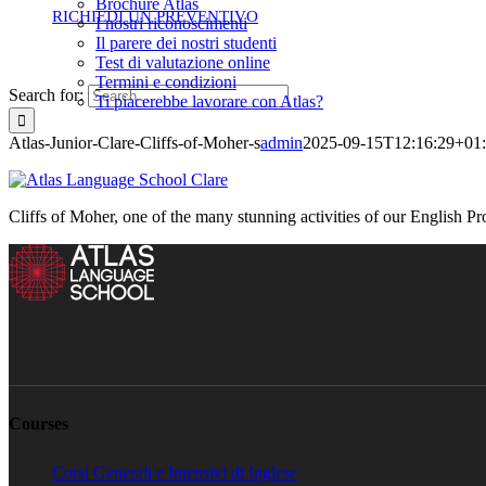
Brochure Atlas
RICHIEDI UN PREVENTIVO
I nostri riconoscimenti
Il parere dei nostri studenti
Test di valutazione online
Termini e condizioni
Search for:
Ti piacerebbe lavorare con Atlas?
Atlas-Junior-Clare-Cliffs-of-Moher-s
admin
2025-09-15T12:16:29+01
Cliffs of Moher, one of the many stunning activities of our English P
Courses
Corsi Generali e Intensivi di Inglese