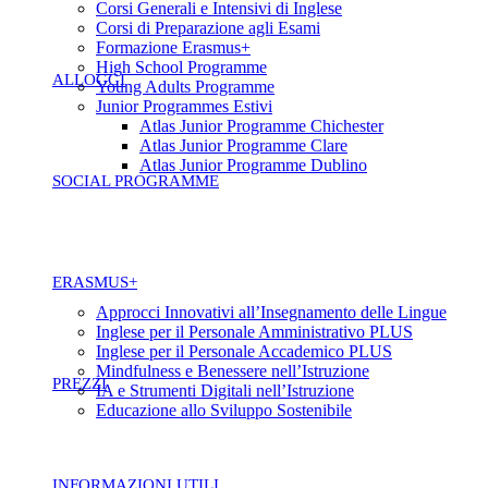
Corsi Generali e Intensivi di Inglese
Corsi di Preparazione agli Esami
Formazione Erasmus+
High School Programme
ALLOGGI
Young Adults Programme
Junior Programmes Estivi
Atlas Junior Programme Chichester
Atlas Junior Programme Clare
Atlas Junior Programme Dublino
SOCIAL PROGRAMME
ERASMUS+
Approcci Innovativi all’Insegnamento delle Lingue
Inglese per il Personale Amministrativo PLUS
Inglese per il Personale Accademico PLUS
Mindfulness e Benessere nell’Istruzione
PREZZI
IA e Strumenti Digitali nell’Istruzione
Educazione allo Sviluppo Sostenibile
INFORMAZIONI UTILI