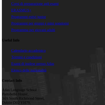
Corsi di preparazione agli esami
ERASMUS+
Programmi estivi junior
Programmi per gruppi e mini soggiorni
Programma per giovani adulti
Useful Info
Calendario accademico
Termini e condizioni
Esami di inglese presso Atlas
Elenco delle nazionalità
Contact Info
Atlas Language School
Portobello House,
34A South Richmond Street,
Dublin D02 YH79,