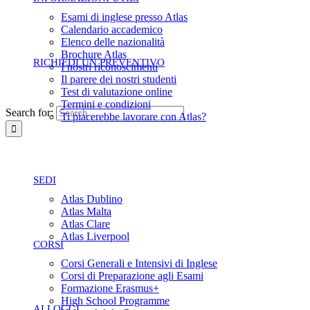
Esami di inglese presso Atlas
Calendario accademico
Elenco delle nazionalità
Brochure Atlas
RICHIEDI UN PREVENTIVO
I nostri riconoscimenti
Il parere dei nostri studenti
Test di valutazione online
Termini e condizioni
Search for:
Ti piacerebbe lavorare con Atlas?
SEDI
Atlas Dublino
Atlas Malta
Atlas Clare
Atlas Liverpool
CORSI
Corsi Generali e Intensivi di Inglese
Corsi di Preparazione agli Esami
Formazione Erasmus+
High School Programme
ALLOGGI