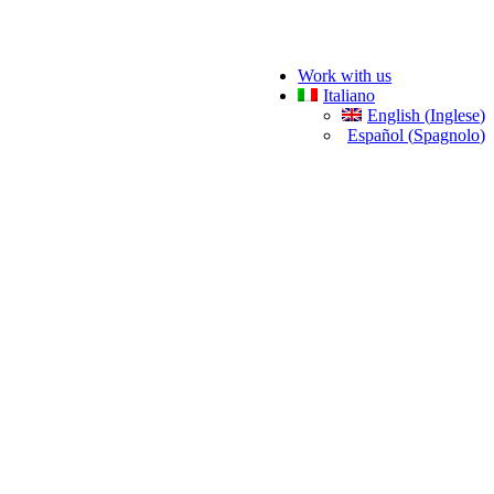
Work with us
Italiano
English
(
Inglese
)
Español
(
Spagnolo
)