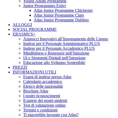
Young Adults Programme
Junior Programmes Estivi
Atlas Junior Programme Chichester
Atlas Junior Programme Clare
Atlas Junior Programme Dublino
ALLOGGI
SOCIAL PROGRAMME
ERASMUS+
Approcci Innovativi all’Insegnamento delle Lingue
Inglese per il Personale Amministrativo PLUS
Inglese per il Personale Accademico PLUS
Mindfulness e Benessere nell’Istruzione
IA e Strumenti Digitali nell’Istruzione
Educazione allo Sviluppo Sostenibile
PREZZI
INFORMAZIONI UTILI
Esami di inglese presso Atlas
Calendario accademico
Elenco delle nazionalità
Brochure Atlas
I nostri riconoscimenti
Il parere dei nostri studenti
Test di valutazione online
Termini e condizioni
Ti piacerebbe lavorare con Atlas?