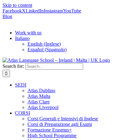
Skip to content
Facebook
X
LinkedIn
Instagram
YouTube
Blog
Work with us
Italiano
English
(
Inglese
)
Español
(
Spagnolo
)
Search for:
SEDI
Atlas Dublino
Atlas Malta
Atlas Clare
Atlas Liverpool
CORSI
Corsi Generali e Intensivi di Inglese
Corsi di Preparazione agli Esami
Formazione Erasmus+
High School Programme