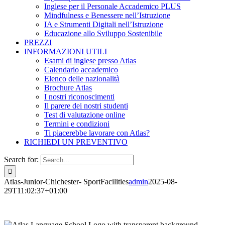
Inglese per il Personale Accademico PLUS
Mindfulness e Benessere nell’Istruzione
IA e Strumenti Digitali nell’Istruzione
Educazione allo Sviluppo Sostenibile
PREZZI
INFORMAZIONI UTILI
Esami di inglese presso Atlas
Calendario accademico
Elenco delle nazionalità
Brochure Atlas
I nostri riconoscimenti
Il parere dei nostri studenti
Test di valutazione online
Termini e condizioni
Ti piacerebbe lavorare con Atlas?
RICHIEDI UN PREVENTIVO
Search for:
Atlas-Junior-Chichester- SportFacilities
admin
2025-08-
29T11:02:37+01:00