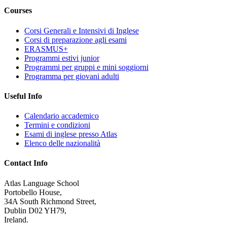
Courses
Corsi Generali e Intensivi di Inglese
Corsi di preparazione agli esami
ERASMUS+
Programmi estivi junior
Programmi per gruppi e mini soggiorni
Programma per giovani adulti
Useful Info
Calendario accademico
Termini e condizioni
Esami di inglese presso Atlas
Elenco delle nazionalità
Contact Info
Atlas Language School
Portobello House,
34A South Richmond Street,
Dublin D02 YH79,
Ireland.