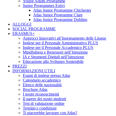
Young Adults Programme
Junior Programmes Estivi
Atlas Junior Programme Chichester
Atlas Junior Programme Clare
Atlas Junior Programme Dublino
ALLOGGI
SOCIAL PROGRAMME
ERASMUS+
Approcci Innovativi all’Insegnamento delle Lingue
Inglese per il Personale Amministrativo PLUS
Inglese per il Personale Accademico PLUS
Mindfulness e Benessere nell’Istruzione
IA e Strumenti Digitali nell’Istruzione
Educazione allo Sviluppo Sostenibile
PREZZI
INFORMAZIONI UTILI
Esami di inglese presso Atlas
Calendario accademico
Elenco delle nazionalità
Brochure Atlas
I nostri riconoscimenti
Il parere dei nostri studenti
Test di valutazione online
Termini e condizioni
Ti piacerebbe lavorare con Atlas?