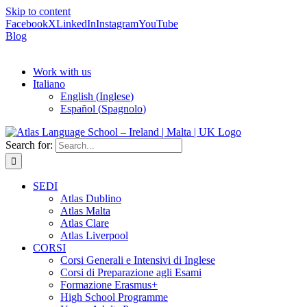
Skip to content
Facebook
X
LinkedIn
Instagram
YouTube
Blog
Work with us
Italiano
English
(
Inglese
)
Español
(
Spagnolo
)
Search for:
SEDI
Atlas Dublino
Atlas Malta
Atlas Clare
Atlas Liverpool
CORSI
Corsi Generali e Intensivi di Inglese
Corsi di Preparazione agli Esami
Formazione Erasmus+
High School Programme