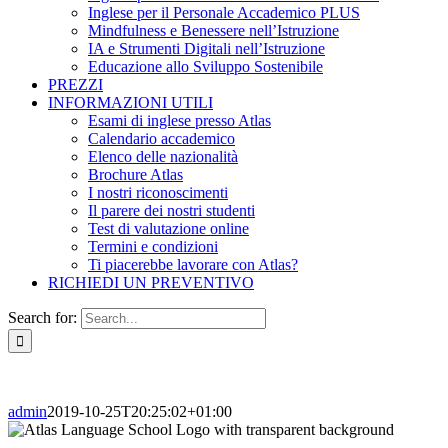
Inglese per il Personale Accademico PLUS
Mindfulness e Benessere nell’Istruzione
IA e Strumenti Digitali nell’Istruzione
Educazione allo Sviluppo Sostenibile
PREZZI
INFORMAZIONI UTILI
Esami di inglese presso Atlas
Calendario accademico
Elenco delle nazionalità
Brochure Atlas
I nostri riconoscimenti
Il parere dei nostri studenti
Test di valutazione online
Termini e condizioni
Ti piacerebbe lavorare con Atlas?
RICHIEDI UN PREVENTIVO
Search for:
admin
2019-10-25T20:25:02+01:00