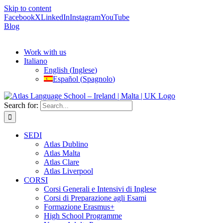
Skip to content
Facebook
X
LinkedIn
Instagram
YouTube
Blog
Work with us
Italiano
English
(
Inglese
)
Español
(
Spagnolo
)
Search for:
SEDI
Atlas Dublino
Atlas Malta
Atlas Clare
Atlas Liverpool
CORSI
Corsi Generali e Intensivi di Inglese
Corsi di Preparazione agli Esami
Formazione Erasmus+
High School Programme