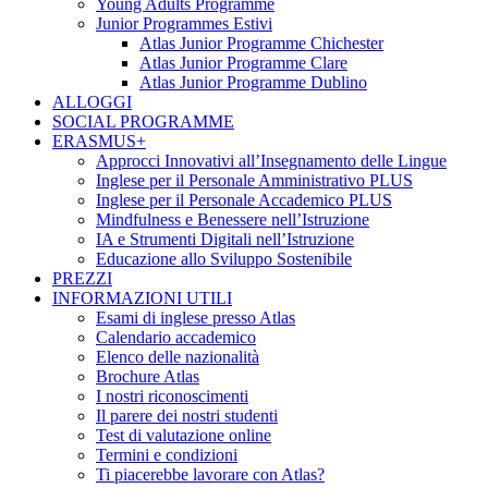
Young Adults Programme
Junior Programmes Estivi
Atlas Junior Programme Chichester
Atlas Junior Programme Clare
Atlas Junior Programme Dublino
ALLOGGI
SOCIAL PROGRAMME
ERASMUS+
Approcci Innovativi all’Insegnamento delle Lingue
Inglese per il Personale Amministrativo PLUS
Inglese per il Personale Accademico PLUS
Mindfulness e Benessere nell’Istruzione
IA e Strumenti Digitali nell’Istruzione
Educazione allo Sviluppo Sostenibile
PREZZI
INFORMAZIONI UTILI
Esami di inglese presso Atlas
Calendario accademico
Elenco delle nazionalità
Brochure Atlas
I nostri riconoscimenti
Il parere dei nostri studenti
Test di valutazione online
Termini e condizioni
Ti piacerebbe lavorare con Atlas?