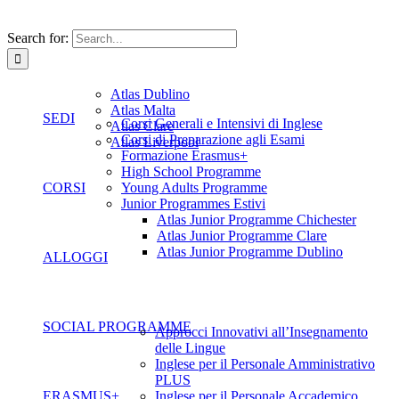
Search for:
Atlas Dublino
Atlas Malta
SEDI
Corsi Generali e Intensivi di Inglese
Atlas Clare
Corsi di Preparazione agli Esami
Atlas Liverpool
Formazione Erasmus+
High School Programme
CORSI
Young Adults Programme
Junior Programmes Estivi
Atlas Junior Programme Chichester
Atlas Junior Programme Clare
Atlas Junior Programme Dublino
ALLOGGI
SOCIAL PROGRAMME
Approcci Innovativi all’Insegnamento
delle Lingue
Inglese per il Personale Amministrativo
PLUS
ERASMUS+
Inglese per il Personale Accademico