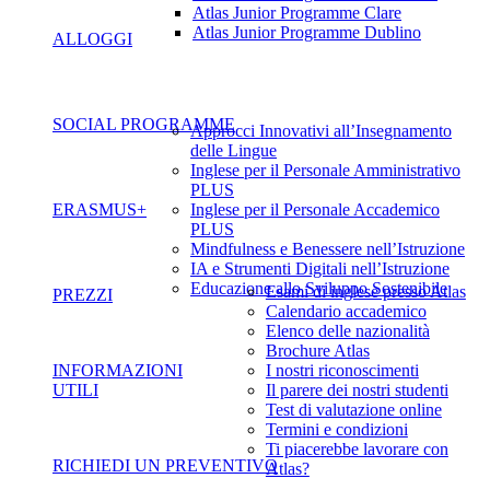
Atlas Junior Programme Clare
Atlas Junior Programme Dublino
ALLOGGI
SOCIAL PROGRAMME
Approcci Innovativi all’Insegnamento
delle Lingue
Inglese per il Personale Amministrativo
PLUS
ERASMUS+
Inglese per il Personale Accademico
PLUS
Mindfulness e Benessere nell’Istruzione
IA e Strumenti Digitali nell’Istruzione
Educazione allo Sviluppo Sostenibile
Esami di inglese presso Atlas
PREZZI
Calendario accademico
Elenco delle nazionalità
Brochure Atlas
INFORMAZIONI
I nostri riconoscimenti
UTILI
Il parere dei nostri studenti
Test di valutazione online
Termini e condizioni
Ti piacerebbe lavorare con
RICHIEDI UN PREVENTIVO
Atlas?