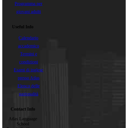
Programma per
giovani adulti
Useful Info
Calendario
accademico
Termini e
condizioni
Esami di inglese
presso Atlas
Elenco delle
nazionalità
Contact Info
Atlas Language
School