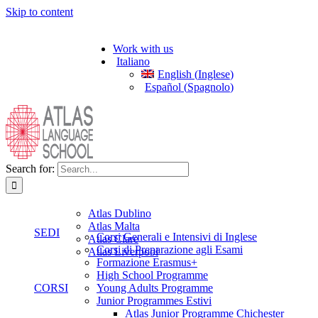
Skip to content
Work with us
Italiano
English
(
Inglese
)
Español
(
Spagnolo
)
Search for:
Atlas Dublino
Atlas Malta
SEDI
Corsi Generali e Intensivi di Inglese
Atlas Clare
Corsi di Preparazione agli Esami
Atlas Liverpool
Formazione Erasmus+
High School Programme
CORSI
Young Adults Programme
Junior Programmes Estivi
Atlas Junior Programme Chichester