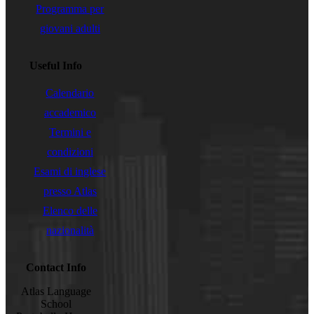
Programma per
giovani adulti
Useful Info
Calendario
accademico
Termini e
condizioni
Esami di inglese
presso Atlas
Elenco delle
nazionalità
Contact Info
Atlas Language
School