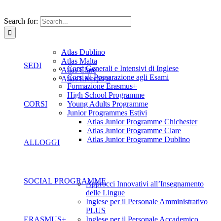
Search for:
Atlas Dublino
Atlas Malta
SEDI
Corsi Generali e Intensivi di Inglese
Atlas Clare
Corsi di Preparazione agli Esami
Atlas Liverpool
Formazione Erasmus+
High School Programme
CORSI
Young Adults Programme
Junior Programmes Estivi
Atlas Junior Programme Chichester
Atlas Junior Programme Clare
Atlas Junior Programme Dublino
ALLOGGI
SOCIAL PROGRAMME
Approcci Innovativi all’Insegnamento
delle Lingue
Inglese per il Personale Amministrativo
PLUS
ERASMUS+
Inglese per il Personale Accademico