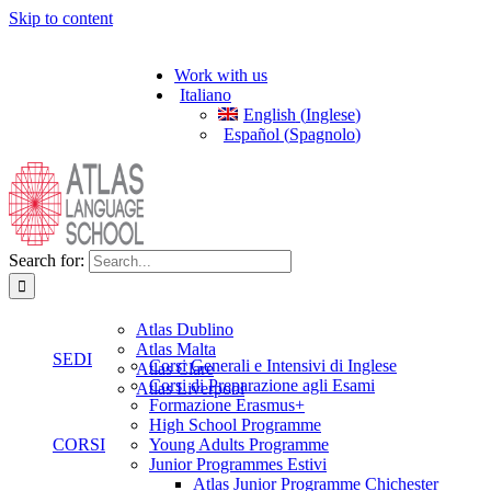
Skip to content
Work with us
Italiano
English
(
Inglese
)
Español
(
Spagnolo
)
Search for:
Atlas Dublino
Atlas Malta
SEDI
Corsi Generali e Intensivi di Inglese
Atlas Clare
Corsi di Preparazione agli Esami
Atlas Liverpool
Formazione Erasmus+
High School Programme
CORSI
Young Adults Programme
Junior Programmes Estivi
Atlas Junior Programme Chichester