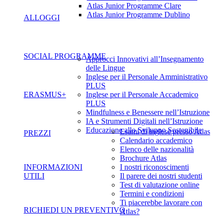
Atlas Junior Programme Clare
Atlas Junior Programme Dublino
ALLOGGI
SOCIAL PROGRAMME
Approcci Innovativi all’Insegnamento
delle Lingue
Inglese per il Personale Amministrativo
PLUS
ERASMUS+
Inglese per il Personale Accademico
PLUS
Mindfulness e Benessere nell’Istruzione
IA e Strumenti Digitali nell’Istruzione
Educazione allo Sviluppo Sostenibile
Esami di inglese presso Atlas
PREZZI
Calendario accademico
Elenco delle nazionalità
Brochure Atlas
INFORMAZIONI
I nostri riconoscimenti
UTILI
Il parere dei nostri studenti
Test di valutazione online
Termini e condizioni
Ti piacerebbe lavorare con
RICHIEDI UN PREVENTIVO
Atlas?