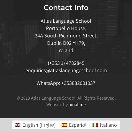
Contact Info
Atlas Language School
Portobello House,
34A South Richmond Street,
Dublin D02 YH79,
Ireland.
(+353 1) 4782845
enquiries@atlaslanguageschool.com
WhatsApp:
+353832001037
© 2019 Atlas Language School. All Rights Reserved.
Website by
ainal.me
English
(
Inglés
)
Español
Italiano