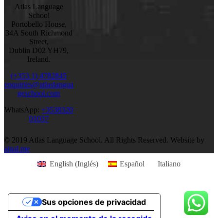
Atlas Language
School
Portobello House,
34A South Richmond
Street,
Dublin D02 YH79,
Ireland.
(+353 1) 4782845
enquiries@atlaslangua
geschool.com
WhatsApp:
+3538320
01037
© 2019 Atlas Language School. All Rights Reserved. Website by
ainal.me
English
(
Inglés
)
Español
Italiano
Sus opciones de privacidad