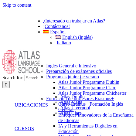
Skip to content
¿Interesado en trabajar en Atlas?
¡Contáctanos!
Español
English
(
Inglés
)
Italiano
Inglés General e Intensivo
Preparación de exámenes oficiales
Programas júnior de verano
Search for:
Atlas Junior Programme Dublin
Atlas Junior Programme Clare
Atlas Junior Programme Chichester
Atlas Dublín
Formación de profesores Erasmus+
Atlas Malta
Curso Eramus+ Formación Inglés
UBICACIONES
Atlas Liverpool
General
Atlas Clare
Enfoques Innovadores de la Enseñanza
de Idiomas
IA y Herramientas Digitales en
CURSOS
Educación