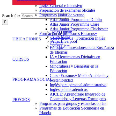
Inglés General e Intensivo
Preparación de exámenes oficiales
Programas júnior de verano
Search for:
Atlas Junior Programme Dublin
Atlas Junior Programme Clare
Atlas Junior Programme Chichester
Atlas Dublín
Formación de profesores Erasmus+
Atlas Malta
Curso Eramus+ Formación Inglés
UBICACIONES
Atlas Liverpool
General
Atlas Clare
Enfoques Innovadores de la Enseñanza
de Idiomas
IA y Herramientas Digitales en
CURSOS
Educación
Mindfulness y Bienestar en la
Educación
Curso Erasmus+ Medio Ambiente y
PROGRAMA SOCIAL
Sostenibilidad
Inglés para personal administrativo
Inglés para académicos
AICLE: Aprendizaje Integrado de
Contenidos y Lenguas Extranjeras
PRECIOS
Programas para grupos y estancias cortas
Programas de Educación Secundaria en
Irlanda