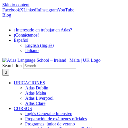
Skip to content
Facebook
X
LinkedIn
Instagram
YouTube
Blog
¿Interesado en trabajar en Atlas?
¡Contáctanos!
Español
English
(
Inglés
)
Italiano
Search for:
UBICACIONES
Atlas Dublín
Atlas Malta
Atlas Liverpool
Atlas Clare
CURSOS
Inglés General e Intensivo
Preparación de exámenes oficiales
Programas júnior de verano