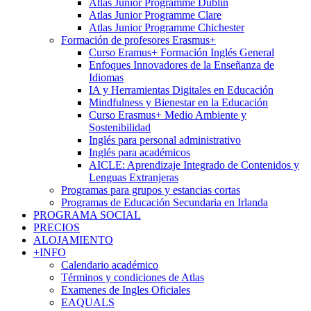
Atlas Junior Programme Dublin
Atlas Junior Programme Clare
Atlas Junior Programme Chichester
Formación de profesores Erasmus+
Curso Eramus+ Formación Inglés General
Enfoques Innovadores de la Enseñanza de
Idiomas
IA y Herramientas Digitales en Educación
Mindfulness y Bienestar en la Educación
Curso Erasmus+ Medio Ambiente y
Sostenibilidad
Inglés para personal administrativo
Inglés para académicos
AICLE: Aprendizaje Integrado de Contenidos y
Lenguas Extranjeras
Programas para grupos y estancias cortas
Programas de Educación Secundaria en Irlanda
PROGRAMA SOCIAL
PRECIOS
ALOJAMIENTO
+INFO
Calendario académico
Términos y condiciones de Atlas
Examenes de Ingles Oficiales
EAQUALS