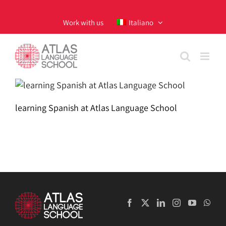
Skip
to
Work with us
Italiano
content
learning Spanish at Atlas Language School