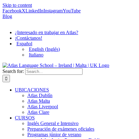
Skip to content
Facebook
X
LinkedIn
Instagram
YouTube
Blog
¿Interesado en trabajar en Atlas?
¡Contáctanos!
Español
English
(
Inglés
)
Italiano
Search for:
UBICACIONES
Atlas Dublín
Atlas Malta
Atlas Liverpool
Atlas Clare
CURSOS
Inglés General e Intensivo
Preparación de exámenes oficiales
Programas júnior de verano