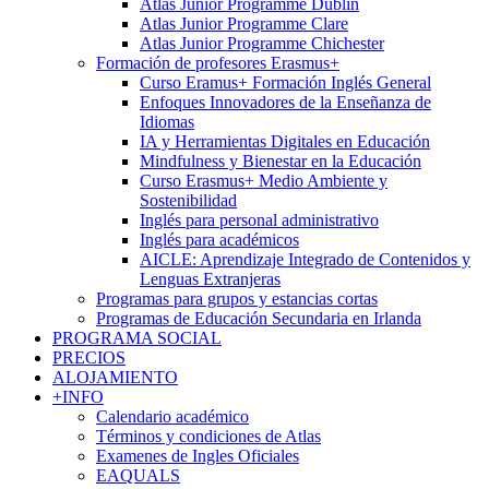
Atlas Junior Programme Dublin
Atlas Junior Programme Clare
Atlas Junior Programme Chichester
Formación de profesores Erasmus+
Curso Eramus+ Formación Inglés General
Enfoques Innovadores de la Enseñanza de
Idiomas
IA y Herramientas Digitales en Educación
Mindfulness y Bienestar en la Educación
Curso Erasmus+ Medio Ambiente y
Sostenibilidad
Inglés para personal administrativo
Inglés para académicos
AICLE: Aprendizaje Integrado de Contenidos y
Lenguas Extranjeras
Programas para grupos y estancias cortas
Programas de Educación Secundaria en Irlanda
PROGRAMA SOCIAL
PRECIOS
ALOJAMIENTO
+INFO
Calendario académico
Términos y condiciones de Atlas
Examenes de Ingles Oficiales
EAQUALS