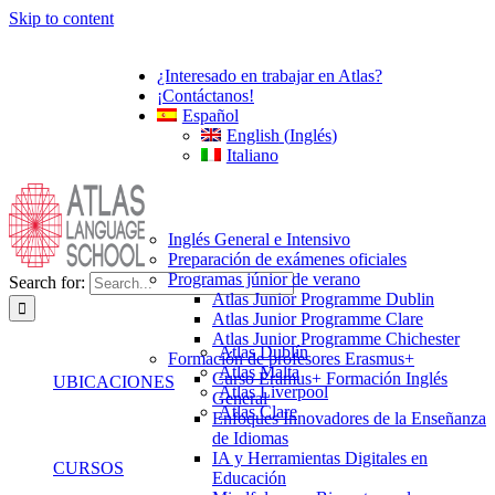
Skip to content
¿Interesado en trabajar en Atlas?
¡Contáctanos!
Español
English
(
Inglés
)
Italiano
Inglés General e Intensivo
Preparación de exámenes oficiales
Programas júnior de verano
Search for:
Atlas Junior Programme Dublin
Atlas Junior Programme Clare
Atlas Junior Programme Chichester
Atlas Dublín
Formación de profesores Erasmus+
Atlas Malta
Curso Eramus+ Formación Inglés
UBICACIONES
Atlas Liverpool
General
Atlas Clare
Enfoques Innovadores de la Enseñanza
de Idiomas
IA y Herramientas Digitales en
CURSOS
Educación