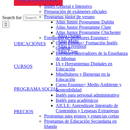
Inglés General e Intensivo
Preparación de exámenes oficiales
Programas júnior de verano
Search for:
Atlas Junior Programme Dublin
Atlas Junior Programme Clare
Atlas Junior Programme Chichester
Atlas Dublín
Formación de profesores Erasmus+
Atlas Malta
Curso Eramus+ Formación Inglés
UBICACIONES
Atlas Liverpool
General
Atlas Clare
Enfoques Innovadores de la Enseñanza
de Idiomas
IA y Herramientas Digitales en
CURSOS
Educación
Mindfulness y Bienestar en la
Educación
Curso Erasmus+ Medio Ambiente y
PROGRAMA SOCIAL
Sostenibilidad
Inglés para personal administrativo
Inglés para académicos
AICLE: Aprendizaje Integrado de
Contenidos y Lenguas Extranjeras
PRECIOS
Programas para grupos y estancias cortas
Programas de Educación Secundaria en
Irlanda