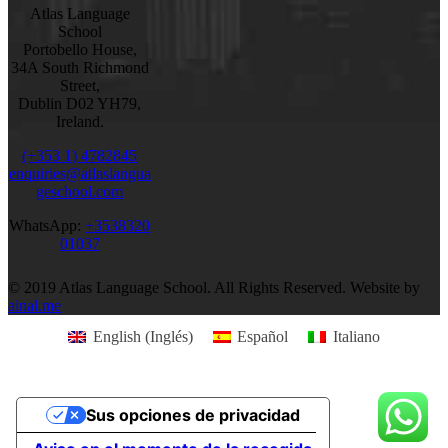
Atlas Language
School
Portobello House,
34A South Richmond
Street,
Dublin D02 YH79,
Ireland.
(+353 1) 4782845
enquiries@atlaslangua
geschool.com
WhatsApp:
+3538320
01037
© 2019 Atlas Language School. All Rights Reserved. Website by
ainal.me
English
(
Inglés
)
Español
Italiano
Sus opciones de privacidad